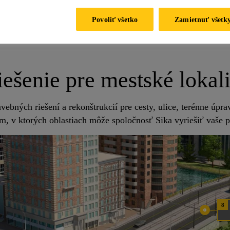
é riešenia pomáhajú tento negatívny dopad minim
Povoliť všetko
Zamietnuť všetk
iešenie pre mestské lokali
ebných riešení a rekonštrukcií pre cesty, ulice, terénne úpr
om, v ktorých oblastiach môže spoločnosť Sika vyriešiť vaše 
8