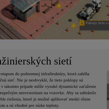
Poklopy šácht a i
1
nžinierských sietí
 vstupom do podzemnej infraštruktúry, ktorá zahŕňa
nú sieť. Nie je neobvyklé, že tieto poklopy sú
 v takomto prípade môže vysoké dynamické zaťaženie
bezpečným nerovnostiam na vozovke. Aby sa zabránilo
le riešenia, ktoré je možné aplikovať medzi rôzne
tom a sú vhodné pre nízke teploty.