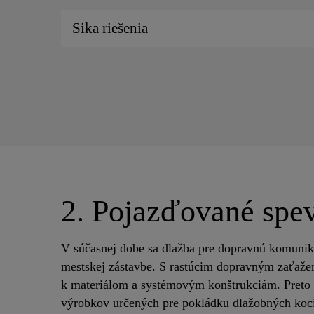
Sika riešenia
2. Pojazďované spe
V súčasnej dobe sa dlažba pre dopravnú komuniká
mestskej zástavbe. S rastúcim dopravným zaťažen
k materiálom a systémovým konštrukciám. Preto 
výrobkov určených pre pokládku dlažobných koci