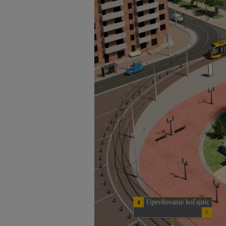
Upevňovanie koľajníc
4