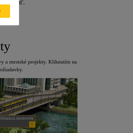
alizovať.
y
ty
avy a mestské projekty. Kliknutím na
požiadavky.
Dilatácia mostoviek