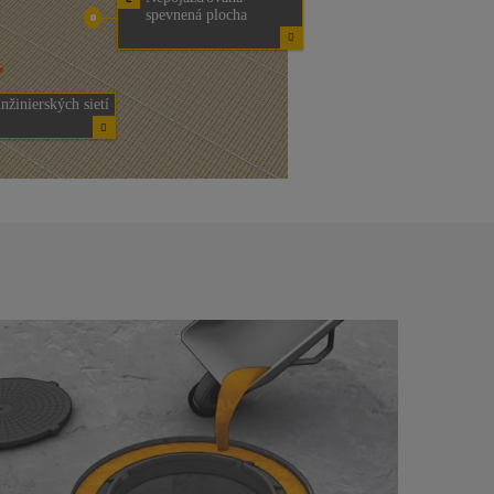
spevnená plocha
nžinierských sietí