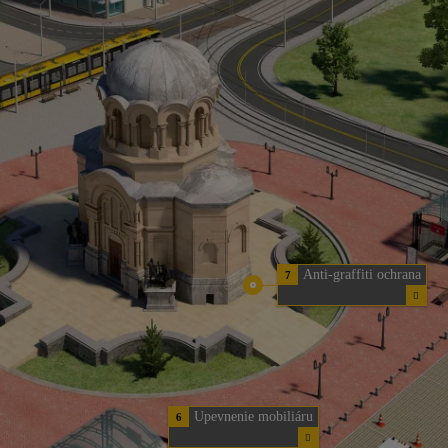
Anti-graffiti ochrana
7
Upevnenie mobiliáru
6