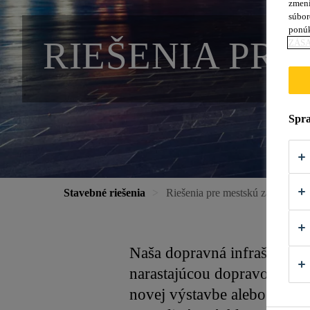
zmení
súbor
ponú
RIEŠENIA PR
ZÁSA
Spra
Stavebné riešenia
Riešenia pre mestskú zástavbu
Naša dopravná infraštruktúr
narastajúcou dopravou a roz
novej výstavbe alebo údržb