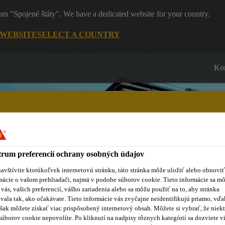
rom "Spojené štáty". We have a dedicated website for your country.
 WEBSITE
SELECT A COUNTRY
Ko
rum preferencií ochrany osobných údajov
roduktov
Sikaflex® Purform®
Blog
Školenia
No
avštívite ktorúkoľvek internetovú stránku, táto stránka môže uložiť alebo obnoviť
mácie o vašom prehliadači, najmä v podobe súborov cookie. Tieto informácie sa m
 vás, vašich preferencií, vášho zariadenia alebo sa môžu použiť na to, aby stránka
vala tak, ako očakávate. Tieto informácie vás zvyčajne neidentifikujú priamo, vďa
šak môžete získať viac prispôsobený internetový obsah. Môžete si vybrať, že niekt
súborov cookie nepovolíte. Po kliknutí na nadpisy rôznych kategórií sa dozviete vi