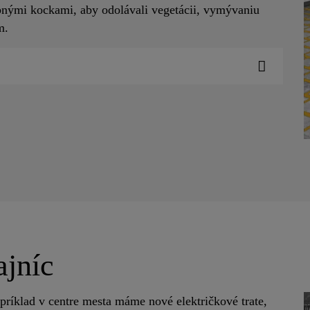
nými kockami, aby odolávali vegetácii, vymývaniu
om.
ajníc
ríklad v centre mesta máme nové električkové trate,