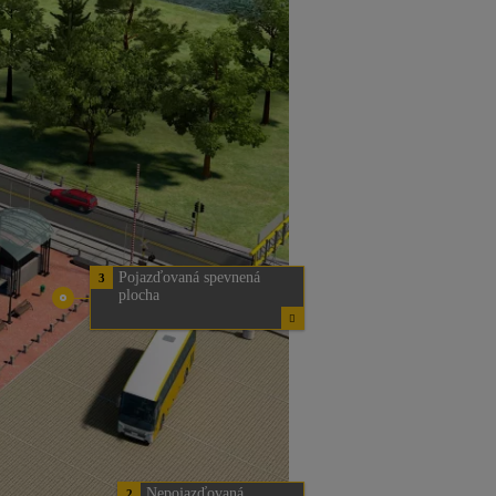
Pojazďovaná spevnená
3
plocha
Nepojazďovaná
2