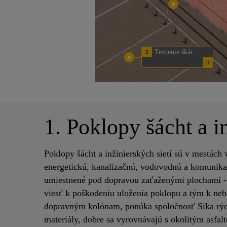
Tesnenie škár
5
1. Poklopy šácht a i
Poklopy šácht a inžinierských sietí sú v mestách
energetickú, kanalizačnú, vodovodnú a komunikač
umiestnené pod dopravou zaťaženými plochami -
viesť k poškodeniu uloženia poklopu a tým k ne
dopravným kolónam, ponúka spoločnosť Sika rých
materiály, dobre sa vyrovnávajú s okolitým asfal