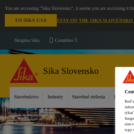
You are accessing "Sika Slovensko", it seems you are accessing it f
TO SIKA USA
STAY ON THE SIKA SLOVENSKO
Skupina Sika
Countries
Sika Slovensko
Cent
Stavebníctvo
Industry
Stavebné riešenia
Katalóg p
Keď n
infor
týkať
fungo
nim v
typy 