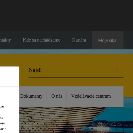
ntakty
Kde sa nachádzame
Kariéra
Moja sika
vinky
Dokumenty
O nás
Vzdelávacie centrum
ôžu
ka
oré
ac a