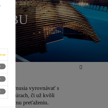
e
AVBU
ívne
ce - sa musia vyrovnávať s
štruktúrach, či už kvôli
opravnému preťaženiu.