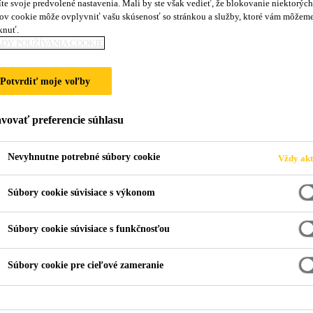
te svoje predvolené nastavenia. Mali by ste však vedieť, že blokovanie niektorých
ov cookie môže ovplyvniť vašu skúsenosť so stránkou a služby, ktoré vám môžem
knuť.
E MESTSKÚ ZÁST
DY POUŽÍVANIA COOKIE
Potvrdiť moje voľby
vovať preferencie súhlasu
Nevyhnutne potrebné súbory cookie
Vždy akt
Súbory cookie súvisiace s výkonom
Súbory cookie súvisiace s funkčnosťou
a - cesty, chodníky, pešie zóny, mosty a železni
Súbory cookie pre cieľové zameranie
vojom miest. Prestoje na týchto základných infra
e, spôsobujú meškania a výluky smerujúce k d