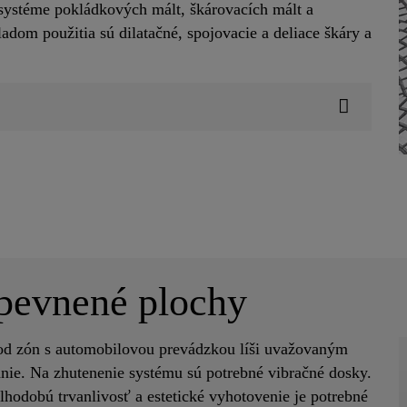
systéme pokládkových mált, škárovacích mált a
dom použitia sú dilatačné, spojovacie a deliace škáry a
pevnené plochy
od zón s automobilovou prevádzkou líši uvažovaným
nie. Na zhutenenie systému sú potrebné vibračné dosky.
hodobú trvanlivosť a estetické vyhotovenie je potrebné