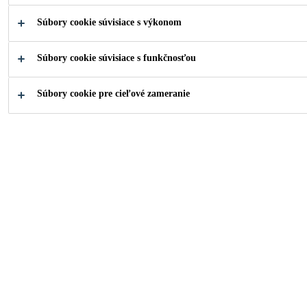
Súbory cookie súvisiace s výkonom
Kariéra
Medzinárodná kariéra
Súbory cookie súvisiace s funkčnosťou
Súbory cookie pre cieľové zameranie
Unikátne skúsenosti s
celosvetovou výmenou
zamestnancov
Viac ako 24 000 zamestnancov pracuje pre spoločnosť
Sika vo viac ako 100 krajinách sveta. Skúsenosti z iných
krajín a predovšetkým z iných kultúr sú dôležitým prvkom
v pokročilom rozvoji našich potenciálnych manažérov.
Príležitosť získať skúsenosti a know-how na