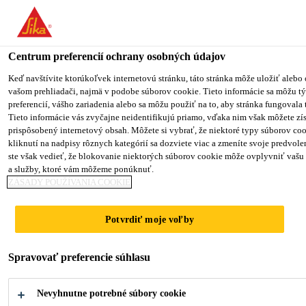
You are accessing "Sika Slovensko", it seems you are accessing it 
štáty". We have a dedicated website for your country.
Centrum preferencií ochrany osobných údajov
TO SIKA
STAY ON THE SIKA SLOVENSKO
USA
WEBSITE
Keď navštívite ktorúkoľvek internetovú stránku, táto stránka môže uložiť alebo
vašom prehliadači, najmä v podobe súborov cookie. Tieto informácie sa môžu tý
preferencií, vášho zariadenia alebo sa môžu použiť na to, aby stránka fungovala 
Tieto informácie vás zvyčajne neidentifikujú priamo, vďaka nim však môžete zí
Sika Slovensko
prispôsobený internetový obsah. Môžete si vybrať, že niektoré typy súborov coo
kliknutí na nadpisy rôznych kategórií sa dozviete viac a zmeníte svoje predvole
ste však vedieť, že blokovanie niektorých súborov cookie môže ovplyvniť vašu
a služby, ktoré vám môžeme ponúknuť.
ZÁSADY POUŽÍVANIA COOKIE
GLOBAL BUT
Potvrdiť moje voľby
LOCAL
Spravovať preferencie súhlasu
Nevyhnutne potrebné súbory cookie