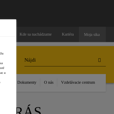
ntakty
Kde sa nachádzame
Kariéra
Moja sika
ôžu
ka
oré
ac a
vinky
Dokumenty
O nás
Vzdelávacie centrum
e
TERÁS