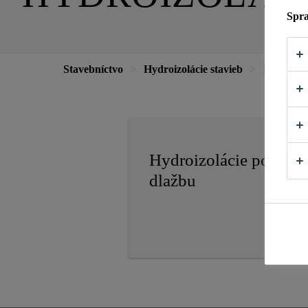
Spra
Stavebníctvo
Hydroizolácie stavieb
Hydroizol
Hydroizolácie pod
dlažbu