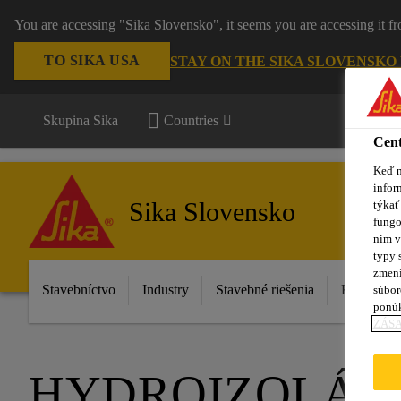
You are accessing "Sika Slovensko", it seems you are accessing it f
TO SIKA USA
STAY ON THE SIKA SLOVENSKO
Skupina Sika
Countries
Cent
Keď n
infor
Sika Slovensko
týkať
fungo
nim v
typy 
zmení
Stavebníctvo
Industry
Stavebné riešenia
Katalóg p
súbor
ponú
ZÁSA
HYDROIZOLÁCI