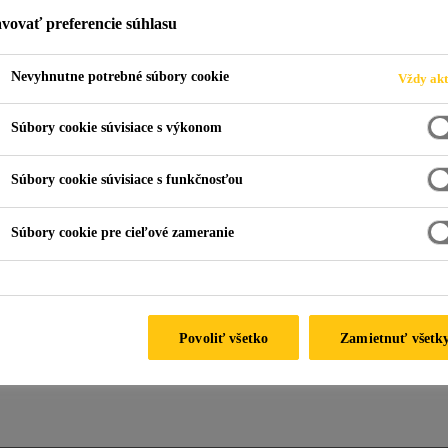
vovať preferencie súhlasu
Nevyhnutne potrebné súbory cookie
Vždy akt
ácie balkónov a terás
Súbory cookie súvisiace s výkonom
Súbory cookie súvisiace s funkčnosťou
Hydroizolácie ako
Súbory cookie pre cieľové zameranie
konečná povrchová
úprava
Povoliť všetko
Zamietnuť všetk