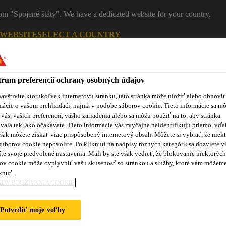
rom "Spojené štáty". We have a dedicated website for your country.
 WEBSITE
SELECT A COUNTRY
Ko
rum preferencií ochrany osobných údajov
avštívite ktorúkoľvek internetovú stránku, táto stránka môže uložiť alebo obnoviť
mácie o vašom prehliadači, najmä v podobe súborov cookie. Tieto informácie sa m
 vás, vašich preferencií, vášho zariadenia alebo sa môžu použiť na to, aby stránka
vala tak, ako očakávate. Tieto informácie vás zvyčajne neidentifikujú priamo, vďa
šak môžete získať viac prispôsobený internetový obsah. Môžete si vybrať, že niekt
súborov cookie nepovolíte. Po kliknutí na nadpisy rôznych kategórií sa dozviete vi
te svoje predvolené nastavenia. Mali by ste však vedieť, že blokovanie niektorých
roduktov
Sikaflex® Purform®
Blog
Školenia
No
ov cookie môže ovplyvniť vašu skúsenosť so stránkou a služby, ktoré vám môžem
knuť.
DY POUŽÍVANIA COOKIE
Potvrdiť moje voľby
E BALKÓNOV A 