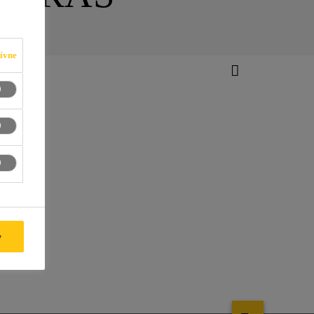
ívne
y