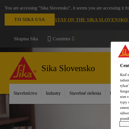
You are accessing "Sika Slovensko", it seems you are accessing it f
TO SIKA USA
STAY ON THE SIKA SLOVENSKO
Skupina Sika
Countries
Cent
Sika Slovensko
Keď n
infor
týkať
fungo
Stavebníctvo
Industry
Stavebné riešenia
Katalóg p
nim v
typy 
zmení
súbor
ponú
ZÁSA