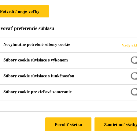
Potvrdiť moje voľby
A
vovať preferencie súhlasu
Nevyhnutne potrebné súbory cookie
Vždy akt
Súbory cookie súvisiace s výkonom
Súbory cookie súvisiace s funkčnosťou
Súbory cookie pre cieľové zameranie
Vzdelávacie centrum Sika
Povoliť všetko
Zamietnuť všetk
e! Na tomto mieste nájdete všetky záznamy z našich odbornýc
lebo by ste si radi prešli kľúčové momenty, záznamy sú vám op