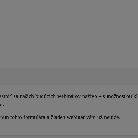
častniť sa našich budúcich webinárov naživo – s možnosťou klá
i.
lním tohto formulára a žiaden webinár vám už neujde.