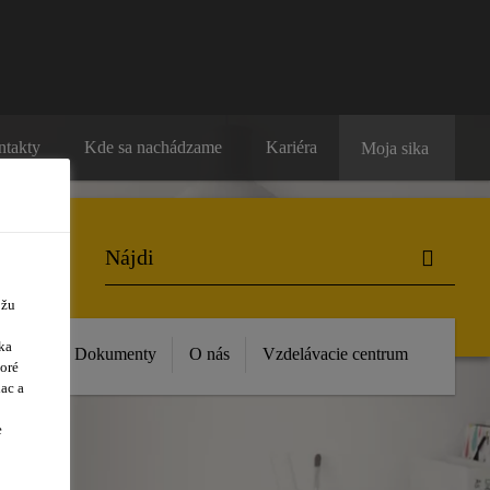
ntakty
Kde sa nachádzame
Kariéra
Moja sika
ôžu
ka
vinky
Dokumenty
O nás
Vzdelávacie centrum
oré
ac a
e