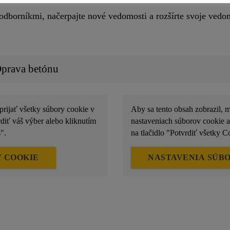
 odborníkmi, načerpajte nové vedomosti a rozšírte svoje ved
Oprava betónu
prijať všetky súbory cookie v
Aby sa tento obsah zobrazil, m
diť váš výber alebo kliknutím
nastaveniach súborov cookie a
".
na tlačidlo "Potvrdiť všetky C
 COOKIE
NASTAVENIA SÚB