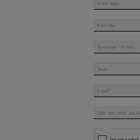
Krstné meno
Priezvisko
Spoločnosť / Profesia
Mesto
E-mail
Dajte nám vedieť ako 