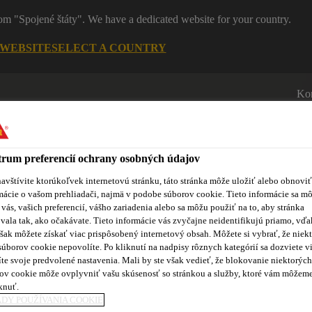
rom "Spojené štáty". We have a dedicated website for your country.
 WEBSITE
SELECT A COUNTRY
Ko
rum preferencií ochrany osobných údajov
avštívite ktorúkoľvek internetovú stránku, táto stránka môže uložiť alebo obnoviť
mácie o vašom prehliadači, najmä v podobe súborov cookie. Tieto informácie sa m
 vás, vašich preferencií, vášho zariadenia alebo sa môžu použiť na to, aby stránka
vala tak, ako očakávate. Tieto informácie vás zvyčajne neidentifikujú priamo, vďa
roduktov
Sikaflex® Purform®
Blog
Školenia
No
šak môžete získať viac prispôsobený internetový obsah. Môžete si vybrať, že niekt
súborov cookie nepovolíte. Po kliknutí na nadpisy rôznych kategórií sa dozviete vi
te svoje predvolené nastavenia. Mali by ste však vedieť, že blokovanie niektorých
ov cookie môže ovplyvniť vašu skúsenosť so stránkou a služby, ktoré vám môžem
knuť.
DY POUŽÍVANIA COOKIE