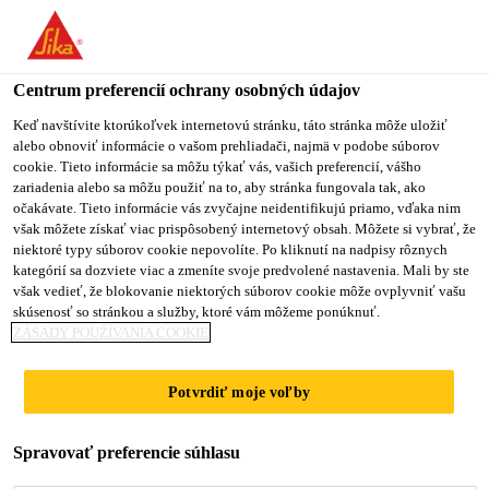
You are accessing "Sika Slovensko", it seems you are accessing it
from "Spojené štáty". We have a dedicated website for your
country.
Centrum preferencií ochrany osobných údajov
TO
Keď navštívite ktorúkoľvek internetovú stránku, táto stránka môže uložiť
STAY ON THE SIKA
SELECT A
alebo obnoviť informácie o vašom prehliadači, najmä v podobe súborov
SIKA
SLOVENSKO WEBSITE
COUNTRY
cookie. Tieto informácie sa môžu týkať vás, vašich preferencií, vášho
USA
zariadenia alebo sa môžu použiť na to, aby stránka fungovala tak, ako
očakávate. Tieto informácie vás zvyčajne neidentifikujú priamo, vďaka nim
však môžete získať viac prispôsobený internetový obsah. Môžete si vybrať, že
Sika Slovensko
niektoré typy súborov cookie nepovolíte. Po kliknutí na nadpisy rôznych
kategórií sa dozviete viac a zmeníte svoje predvolené nastavenia. Mali by ste
však vedieť, že blokovanie niektorých súborov cookie môže ovplyvniť vašu
skúsenosť so stránkou a služby, ktoré vám môžeme ponúknuť.
ZÁSADY POUŽÍVANIA COOKIE
OŠETROVANIE
Potvrdiť moje voľby
STROJOV,
Spravovať preferencie súhlasu
POMOCNÉ