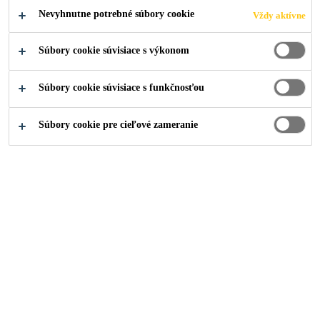
Nevyhnutne potrebné súbory cookie
Vždy aktívne
PROSTRIEDKY
Súbory cookie súvisiace s výkonom
Súbory cookie súvisiace s funkčnosťou
Stavebníctvo
...
Ošetrovanie strojov, pomocné prostrie
Súbory cookie pre cieľové zameranie
Sika® Antisol® E
Ošetrujúci prostriedok na betón