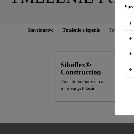
Spra
Stavebníctvo
Tmelenie a lepenie
Tmelenie po
Sikaflex®
Construction+
Tmel do betónových a
murovaných fasád