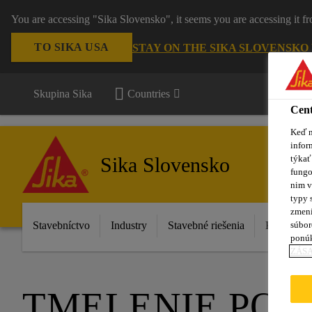
You are accessing "Sika Slovensko", it seems you are accessing it f
TO SIKA USA
STAY ON THE SIKA SLOVENSKO
Skupina Sika
Countries
Cent
Keď n
infor
Sika Slovensko
týkať
fungo
nim v
typy 
zmení
súbor
Stavebníctvo
Industry
Stavebné riešenia
Katalóg p
ponú
ZÁSA
TMELENIE PO