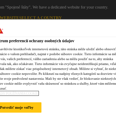
rom "Spojené štáty". We have a dedicated website for your country.
 WEBSITE
SELECT A COUNTRY
Ko
rum preferencií ochrany osobných údajov
avštívite ktorúkoľvek internetovú stránku, táto stránka môže uložiť alebo obnoviť
mácie o vašom prehliadači, najmä v podobe súborov cookie. Tieto informácie sa m
 vás, vašich preferencií, vášho zariadenia alebo sa môžu použiť na to, aby stránka
vala tak, ako očakávate. Tieto informácie vás zvyčajne neidentifikujú priamo, vďa
šak môžete získať viac prispôsobený internetový obsah. Môžete si vybrať, že niekt
súborov cookie nepovolíte. Po kliknutí na nadpisy rôznych kategórií sa dozviete vi
te svoje predvolené nastavenia. Mali by ste však vedieť, že blokovanie niektorých
ov cookie môže ovplyvniť vašu skúsenosť so stránkou a služby, ktoré vám môžem
roduktov
Sikaflex® Purform®
Blog
Školenia
No
knuť.
DY POUŽÍVANIA COOKIE
Potvrdiť moje voľby
DLÁH