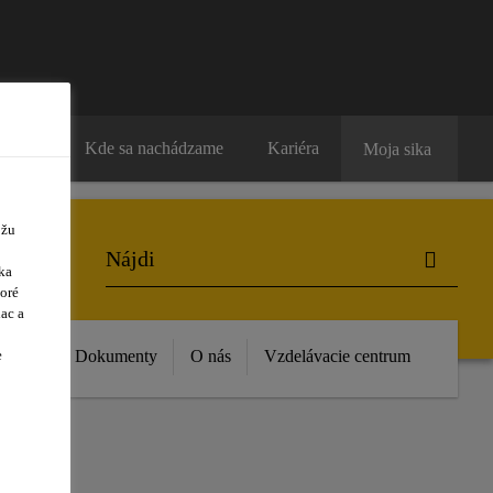
ntakty
Kde sa nachádzame
Kariéra
Moja sika
ôžu
ka
oré
ac a
e
vinky
Dokumenty
O nás
Vzdelávacie centrum