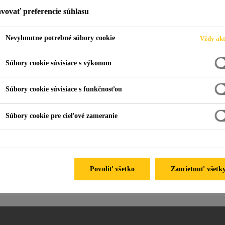
vovať preferencie súhlasu
Nevyhnutne potrebné súbory cookie
Vždy akt
dláh
Súbory cookie súvisiace s výkonom
Súbory cookie súvisiace s funkčnosťou
Sikaflex® PRO-3
Sikaflex® Floor
Purform®
Súbory cookie pre cieľové zameranie
Polyuretánový tmel do
1-komponentný tmel na
podlahových škár a pre
tesnenie škár v podlahách
použitie v pozemnom
stavebníctve
Povoliť všetko
Zamietnuť všetk