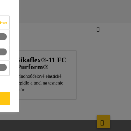
ívne
Sikaflex®-11 FC
Purform®
Mnohoúčelové elastické
lepidlo a tmel na tesnenie
škár
y