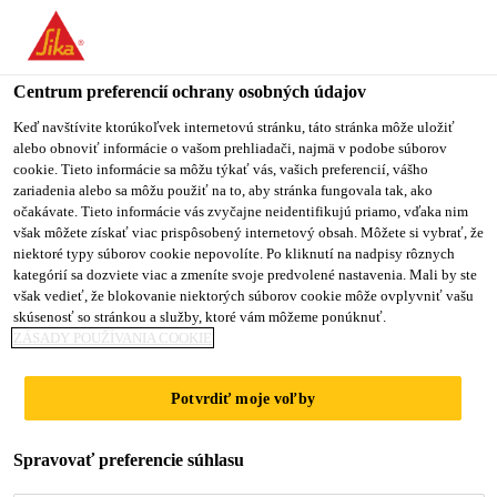
You are accessing "Sika Slovensko", it seems you are accessing it
from "Spojené štáty". We have a dedicated website for your
country.
Centrum preferencií ochrany osobných údajov
TO
Keď navštívite ktorúkoľvek internetovú stránku, táto stránka môže uložiť
STAY ON THE SIKA
SELECT A
alebo obnoviť informácie o vašom prehliadači, najmä v podobe súborov
SIKA
SLOVENSKO WEBSITE
COUNTRY
cookie. Tieto informácie sa môžu týkať vás, vašich preferencií, vášho
USA
zariadenia alebo sa môžu použiť na to, aby stránka fungovala tak, ako
očakávate. Tieto informácie vás zvyčajne neidentifikujú priamo, vďaka nim
však môžete získať viac prispôsobený internetový obsah. Môžete si vybrať, že
Sika Slovensko
niektoré typy súborov cookie nepovolíte. Po kliknutí na nadpisy rôznych
kategórií sa dozviete viac a zmeníte svoje predvolené nastavenia. Mali by ste
však vedieť, že blokovanie niektorých súborov cookie môže ovplyvniť vašu
skúsenosť so stránkou a služby, ktoré vám môžeme ponúknuť.
ZÁSADY POUŽÍVANIA COOKIE
SIKAFLEX®
Potvrdiť moje voľby
PURFORM® -
Spravovať preferencie súhlasu