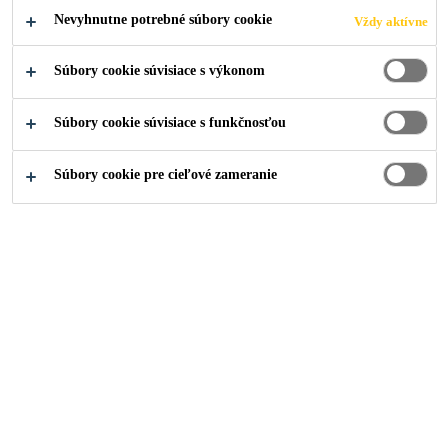
Nevyhnutne potrebné súbory cookie
Vždy aktívne
ODOLNÉ TMELY)
Súbory cookie súvisiace s výkonom
Súbory cookie súvisiace s funkčnosťou
Stavebníctvo
...
Špeciálne tmelenie (chemicky odolné t
Súbory cookie pre cieľové zameranie