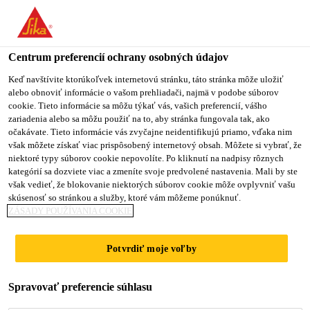
You are accessing "Sika Slovensko", it seems you are accessing it
from "Spojené štáty". We have a dedicated website for your
country.
Centrum preferencií ochrany osobných údajov
TO
Keď navštívite ktorúkoľvek internetovú stránku, táto stránka môže uložiť
STAY ON THE SIKA
SELECT A
alebo obnoviť informácie o vašom prehliadači, najmä v podobe súborov
SIKA
SLOVENSKO WEBSITE
COUNTRY
cookie. Tieto informácie sa môžu týkať vás, vašich preferencií, vášho
USA
zariadenia alebo sa môžu použiť na to, aby stránka fungovala tak, ako
očakávate. Tieto informácie vás zvyčajne neidentifikujú priamo, vďaka nim
však môžete získať viac prispôsobený internetový obsah. Môžete si vybrať, že
Sika Slovensko
niektoré typy súborov cookie nepovolíte. Po kliknutí na nadpisy rôznych
kategórií sa dozviete viac a zmeníte svoje predvolené nastavenia. Mali by ste
však vedieť, že blokovanie niektorých súborov cookie môže ovplyvniť vašu
skúsenosť so stránkou a služby, ktoré vám môžeme ponúknuť.
ZÁSADY POUŽÍVANIA COOKIE
ŠPECIÁLNE
Potvrdiť moje voľby
TMELENIE
Spravovať preferencie súhlasu
(CHEMICKY