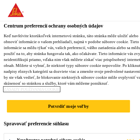
You are accessing "Sika Slovensko", it seems you are accessing it f
"Spojené štáty". We have a dedicated website for your country.
Centrum preferencií ochrany osobných údajov
TO SIKA
STAY ON THE SIKA
SELEC
USA
SLOVENSKO WEBSITE
COUNT
Keď navštívite ktorúkoľvek internetovú stránku, táto stránka môže uložiť alebo
obnoviť informácie o vašom prehliadači, najmä v podobe súborov cookie. Tieto
informácie sa môžu týkať vás, vašich preferencií, vášho zariadenia alebo sa môž
použiť na to, aby stránka fungovala tak, ako očakávate. Tieto informácie vás zv
Sika Slovensko
neidentifikujú priamo, vďaka nim však môžete získať viac prispôsobený interne
obsah. Môžete si vybrať, že niektoré typy súborov cookie nepovolíte. Po kliknut
nadpisy rôznych kategórií sa dozviete viac a zmeníte svoje predvolené nastaven
by ste však vedieť, že blokovanie niektorých súborov cookie môže ovplyvniť v
skúsenosť so stránkou a služby, ktoré vám môžeme ponúknuť.
PREČO PRACOVAŤ
ZÁSADY POUŽÍVANIA COOKIE
V SIKE?
Potvrdiť moje voľby
Spravovať preferencie súhlasu