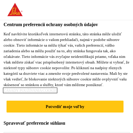
You are accessing "Sika Slovensko", it seems you are accessing it
from "Spojené štáty". We have a dedicated website for your
country.
Centrum preferencií ochrany osobných údajov
TO
Keď navštívite ktorúkoľvek internetovú stránku, táto stránka môže uložiť
STAY ON THE SIKA
SELECT A
alebo obnoviť informácie o vašom prehliadači, najmä v podobe súborov
SIKA
SLOVENSKO WEBSITE
COUNTRY
cookie. Tieto informácie sa môžu týkať vás, vašich preferencií, vášho
USA
zariadenia alebo sa môžu použiť na to, aby stránka fungovala tak, ako
očakávate. Tieto informácie vás zvyčajne neidentifikujú priamo, vďaka nim
však môžete získať viac prispôsobený internetový obsah. Môžete si vybrať, že
Sika Slovensko
niektoré typy súborov cookie nepovolíte. Po kliknutí na nadpisy rôznych
kategórií sa dozviete viac a zmeníte svoje predvolené nastavenia. Mali by ste
však vedieť, že blokovanie niektorých súborov cookie môže ovplyvniť vašu
skúsenosť so stránkou a služby, ktoré vám môžeme ponúknuť.
ZÁSADY POUŽÍVANIA COOKIE
CHEMICKÉ
Potvrdiť moje voľby
KOTVENIE
Spravovať preferencie súhlasu