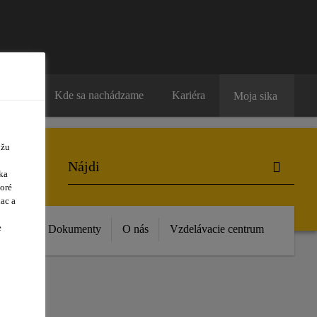
ntakty
Kde sa nachádzame
Kariéra
Moja sika
ôžu
ka
oré
ac a
e
vinky
Dokumenty
O nás
Vzdelávacie centrum