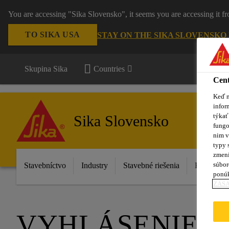
You are accessing "Sika Slovensko", it seems you are accessing it f
TO SIKA USA
STAY ON THE SIKA SLOVENSKO
Skupina Sika
Countries
Cent
Keď n
infor
týkať
Sika Slovensko
fungo
nim v
typy 
zmení
súbor
Stavebníctvo
Industry
Stavebné riešenia
Katalóg p
ponú
ZÁSA
VYHLÁSENIE 