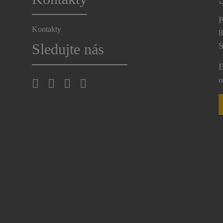
P
Kontakty
8
Sledujte nás
S
E
o