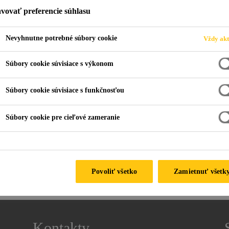
vovať preferencie súhlasu
Nevyhnutne potrebné súbory cookie
Vždy akt
Súbory cookie súvisiace s výkonom
Súbory cookie súvisiace s funkčnosťou
Súbory cookie pre cieľové zameranie
ČKA)
PODĽA MENA
Povoliť všetko
Zamietnuť všetk
Načítava sa...
Kontakty