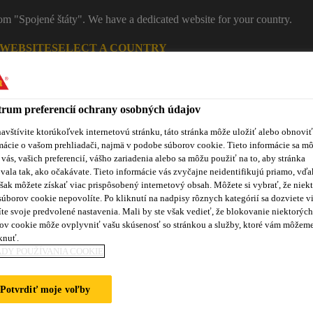
rom "Spojené štáty". We have a dedicated website for your country.
 WEBSITE
SELECT A COUNTRY
Ko
rum preferencií ochrany osobných údajov
avštívite ktorúkoľvek internetovú stránku, táto stránka môže uložiť alebo obnoviť
mácie o vašom prehliadači, najmä v podobe súborov cookie. Tieto informácie sa m
 vás, vašich preferencií, vášho zariadenia alebo sa môžu použiť na to, aby stránka
vala tak, ako očakávate. Tieto informácie vás zvyčajne neidentifikujú priamo, vďa
šak môžete získať viac prispôsobený internetový obsah. Môžete si vybrať, že niekt
súborov cookie nepovolíte. Po kliknutí na nadpisy rôznych kategórií sa dozviete vi
te svoje predvolené nastavenia. Mali by ste však vedieť, že blokovanie niektorých
ov cookie môže ovplyvniť vašu skúsenosť so stránkou a služby, ktoré vám môžem
roduktov
Sikaflex® Purform®
Blog
Školenia
No
knuť.
DY POUŽÍVANIA COOKIE
Potvrdiť moje voľby
O PARAMETROCH