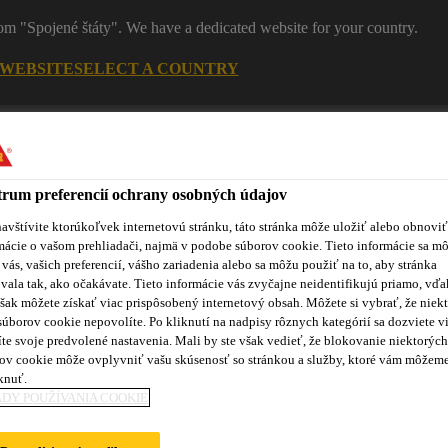
rom "Spojené štáty". We have a dedicated website for your country.
 WEBSITE
SELECT A COUNTRY
Ko
rum preferencií ochrany osobných údajov
avštívite ktorúkoľvek internetovú stránku, táto stránka môže uložiť alebo obnoviť
mácie o vašom prehliadači, najmä v podobe súborov cookie. Tieto informácie sa m
 vás, vašich preferencií, vášho zariadenia alebo sa môžu použiť na to, aby stránka
vala tak, ako očakávate. Tieto informácie vás zvyčajne neidentifikujú priamo, vďa
šak môžete získať viac prispôsobený internetový obsah. Môžete si vybrať, že niekt
súborov cookie nepovolíte. Po kliknutí na nadpisy rôznych kategórií sa dozviete vi
roduktov
Sikaflex® Purform®
Blog
Školenia
No
te svoje predvolené nastavenia. Mali by ste však vedieť, že blokovanie niektorých
ov cookie môže ovplyvniť vašu skúsenosť so stránkou a služby, ktoré vám môžem
knuť.
DY POUŽÍVANIA COOKIE
ÁDZAME