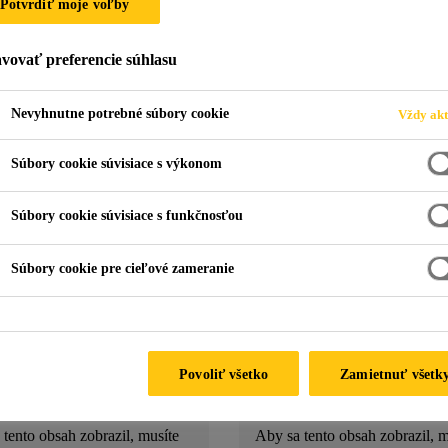
Potvrdiť moje voľby
vovať preferencie súhlasu
Nevyhnutne potrebné súbory cookie
Vždy akt
Súbory cookie súvisiace s výkonom
lina
Sídlo Poprad
Súbory cookie súvisiace s funkčnosťou
 cesta 8
Teplická 4571/4
ilina
058 01 Poprad
Súbory cookie pre cieľové zameranie
Email
avky@sk.sika.com
objednavky@sk.sika.com
Povoliť všetko
Zamietnuť všetk
tento obsah zobrazil, musíte
Aby sa tento obsah zobrazil, m