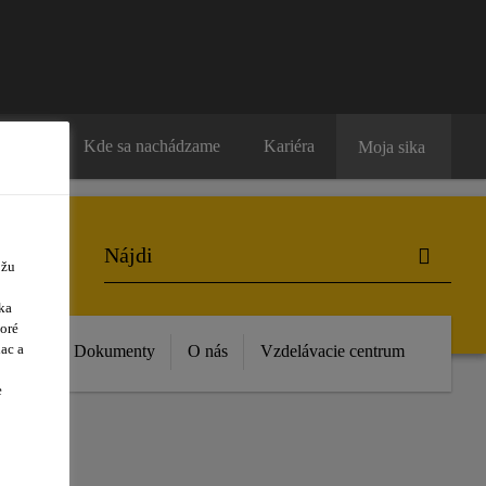
ntakty
Kde sa nachádzame
Kariéra
Moja sika
ôžu
ka
oré
ac a
vinky
Dokumenty
O nás
Vzdelávacie centrum
e