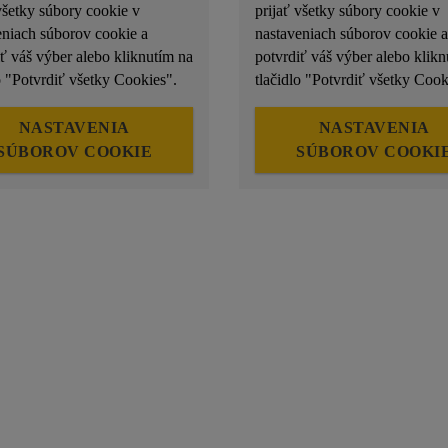
všetky súbory cookie v
prijať všetky súbory cookie v
eniach súborov cookie a
nastaveniach súborov cookie a
iť váš výber alebo kliknutím na
potvrdiť váš výber alebo klikn
o "Potvrdiť všetky Cookies".
tlačidlo "Potvrdiť všetky Cook
NASTAVENIA
NASTAVENIA
SÚBOROV COOKIE
SÚBOROV COOKI