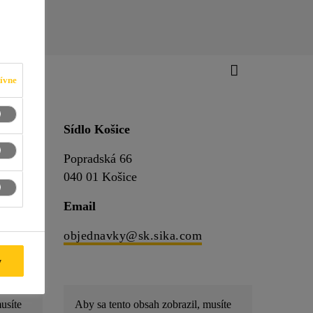
ívne
Sídlo Košice
Popradská 66
040 01 Košice
Email
objednavky@sk.sika.com
y
usíte
Aby sa tento obsah zobrazil, musíte