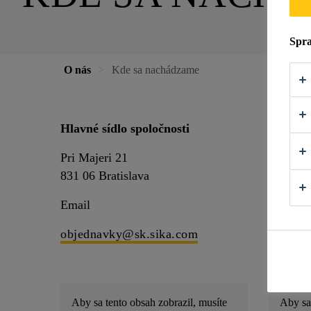
Spra
O nás
Kde sa nachádzame
Hlavné sídlo spoločnosti
Sídlo Ži
Pri Majeri 21
Rosinská
831 06 Bratislava
010 08 Ž
Email
Email
objednavky@sk.sika.com
objedn
Aby sa tento obsah zobrazil, musíte
Aby sa 