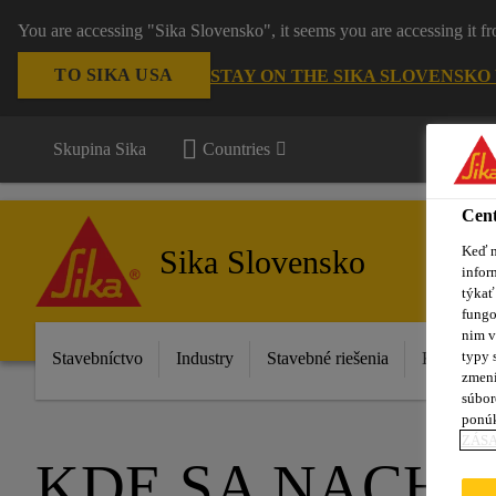
You are accessing "Sika Slovensko", it seems you are accessing it f
TO SIKA USA
STAY ON THE SIKA SLOVENSKO
Skupina Sika
Countries
Cent
Keď n
Sika Slovensko
infor
týkať
fungo
nim v
typy 
Stavebníctvo
Industry
Stavebné riešenia
Katalóg p
zmení
súbor
ponú
ZÁSA
KDE SA NACH