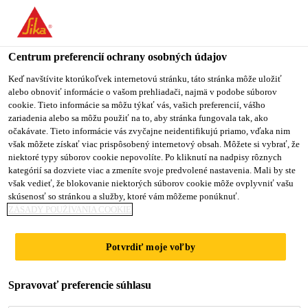
You are accessing "Sika Slovensko", it seems you are accessing it
from "Spojené štáty". We have a dedicated website for your
country.
Centrum preferencií ochrany osobných údajov
TO
Keď navštívite ktorúkoľvek internetovú stránku, táto stránka môže uložiť
STAY ON THE SIKA
SELECT A
alebo obnoviť informácie o vašom prehliadači, najmä v podobe súborov
SIKA
SLOVENSKO WEBSITE
COUNTRY
cookie. Tieto informácie sa môžu týkať vás, vašich preferencií, vášho
USA
zariadenia alebo sa môžu použiť na to, aby stránka fungovala tak, ako
očakávate. Tieto informácie vás zvyčajne neidentifikujú priamo, vďaka nim
však môžete získať viac prispôsobený internetový obsah. Môžete si vybrať, že
Sika Slovensko
niektoré typy súborov cookie nepovolíte. Po kliknutí na nadpisy rôznych
kategórií sa dozviete viac a zmeníte svoje predvolené nastavenia. Mali by ste
však vedieť, že blokovanie niektorých súborov cookie môže ovplyvniť vašu
skúsenosť so stránkou a služby, ktoré vám môžeme ponúknuť.
ZÁSADY POUŽÍVANIA COOKIE
LEPENIE
Potvrdiť moje voľby
NOSNÝCH
Spravovať preferencie súhlasu
PRVKOV