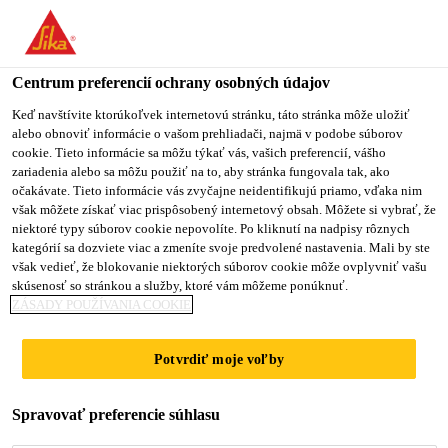
You are accessing "Sika Slovensko", it seems you are accessing it
from "Spojené štáty". We have a dedicated website for your
country.
Centrum preferencií ochrany osobných údajov
TO
Keď navštívite ktorúkoľvek internetovú stránku, táto stránka môže uložiť
STAY ON THE SIKA
SELECT A
alebo obnoviť informácie o vašom prehliadači, najmä v podobe súborov
SIKA
SLOVENSKO WEBSITE
COUNTRY
cookie. Tieto informácie sa môžu týkať vás, vašich preferencií, vášho
USA
zariadenia alebo sa môžu použiť na to, aby stránka fungovala tak, ako
očakávate. Tieto informácie vás zvyčajne neidentifikujú priamo, vďaka nim
však môžete získať viac prispôsobený internetový obsah. Môžete si vybrať, že
Sika Slovensko
niektoré typy súborov cookie nepovolíte. Po kliknutí na nadpisy rôznych
kategórií sa dozviete viac a zmeníte svoje predvolené nastavenia. Mali by ste
však vedieť, že blokovanie niektorých súborov cookie môže ovplyvniť vašu
skúsenosť so stránkou a služby, ktoré vám môžeme ponúknuť.
ZÁSADY POUŽÍVANIA COOKIE
INTERIÉROVÉ A
Potvrdiť moje voľby
DIZAJNOVÉ
Spravovať preferencie súhlasu
PODLAHY