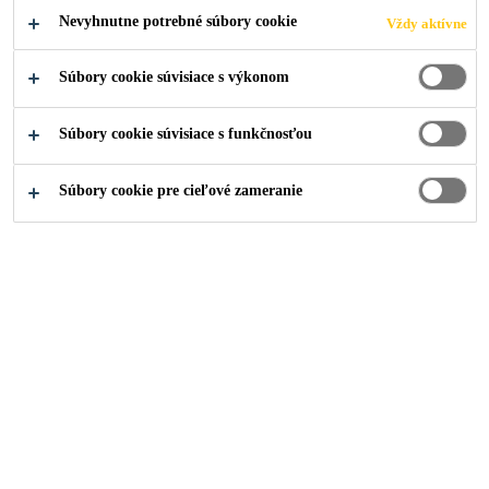
Nevyhnutne potrebné súbory cookie
Vždy aktívne
Súbory cookie súvisiace s výkonom
Stavebníctvo
Podlahy
Interiérové a dizajnové podlahy
Súbory cookie súvisiace s funkčnosťou
Súbory cookie pre cieľové zameranie
Sika ComfortFloor® Marble
3000FX
Brožúra
PDF - 876 KB (SK)