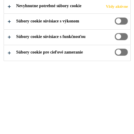
Nevyhnutne potrebné súbory cookie
Vždy aktívne
Súbory cookie súvisiace s výkonom
Stavebníctvo
Oprava a ochrana betónu
Mosty
Súbory cookie súvisiace s funkčnosťou
Súbory cookie pre cieľové zameranie
Systémy na novostavby a
rekonštrukcie mostov
Brožúra
PDF - 4 MB (SK)
Sika hydroizolačné systémy na
vozovky mostov
Brožúra