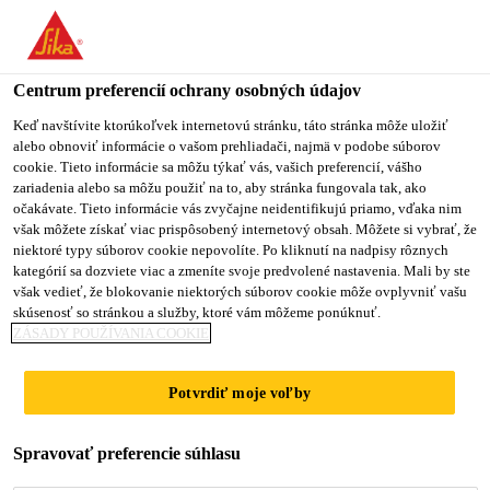
You are accessing "Sika Slovensko", it seems you are accessing it
from "Spojené štáty". We have a dedicated website for your
country.
Centrum preferencií ochrany osobných údajov
TO
Keď navštívite ktorúkoľvek internetovú stránku, táto stránka môže uložiť
STAY ON THE SIKA
SELECT A
alebo obnoviť informácie o vašom prehliadači, najmä v podobe súborov
SIKA
SLOVENSKO WEBSITE
COUNTRY
cookie. Tieto informácie sa môžu týkať vás, vašich preferencií, vášho
USA
zariadenia alebo sa môžu použiť na to, aby stránka fungovala tak, ako
očakávate. Tieto informácie vás zvyčajne neidentifikujú priamo, vďaka nim
však môžete získať viac prispôsobený internetový obsah. Môžete si vybrať, že
Sika Slovensko
niektoré typy súborov cookie nepovolíte. Po kliknutí na nadpisy rôznych
kategórií sa dozviete viac a zmeníte svoje predvolené nastavenia. Mali by ste
však vedieť, že blokovanie niektorých súborov cookie môže ovplyvniť vašu
skúsenosť so stránkou a služby, ktoré vám môžeme ponúknuť.
ZÁSADY POUŽÍVANIA COOKIE
MOSTY
Potvrdiť moje voľby
Spravovať preferencie súhlasu