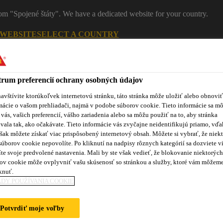
rom "Spojené štáty". We have a dedicated website for your country.
 WEBSITE
SELECT A COUNTRY
Ko
rum preferencií ochrany osobných údajov
avštívite ktorúkoľvek internetovú stránku, táto stránka môže uložiť alebo obnoviť
mácie o vašom prehliadači, najmä v podobe súborov cookie. Tieto informácie sa m
 vás, vašich preferencií, vášho zariadenia alebo sa môžu použiť na to, aby stránka
vala tak, ako očakávate. Tieto informácie vás zvyčajne neidentifikujú priamo, vďa
šak môžete získať viac prispôsobený internetový obsah. Môžete si vybrať, že niekt
súborov cookie nepovolíte. Po kliknutí na nadpisy rôznych kategórií sa dozviete vi
te svoje predvolené nastavenia. Mali by ste však vedieť, že blokovanie niektorých
roduktov
Sikaflex® Purform®
Blog
Školenia
No
ov cookie môže ovplyvniť vašu skúsenosť so stránkou a služby, ktoré vám môžem
knuť.
DY POUŽÍVANIA COOKIE
Ý A ELEKTROTE
Potvrdiť moje voľby