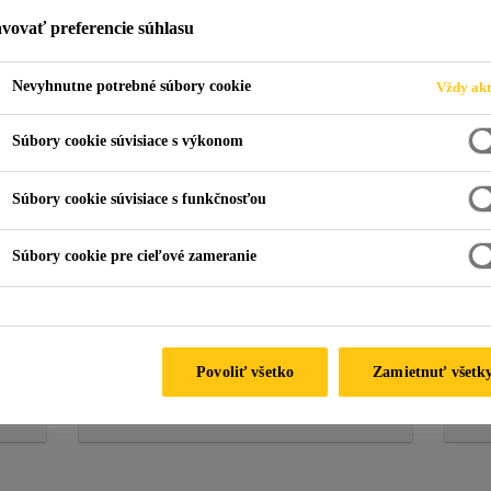
vovať preferencie súhlasu
Nevyhnutne potrebné súbory cookie
Vždy akt
Súbory cookie súvisiace s výkonom
technický priemysel
Súbory cookie súvisiace s funkčnosťou
Súbory cookie pre cieľové zameranie
Bežné prevádzky s
Č
požiadavkou na AS
Povoliť všetko
Zamietnuť všetk