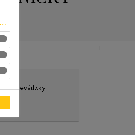
ívne
isté prevádzky
y