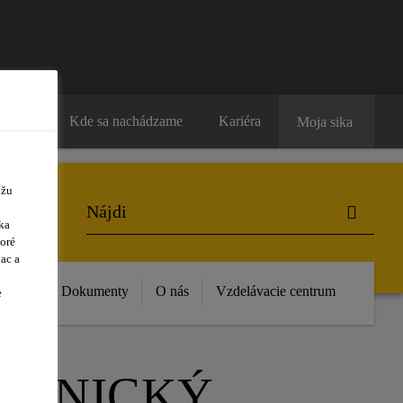
ntakty
Kde sa nachádzame
Kariéra
Moja sika
ôžu
ka
oré
ac a
vinky
Dokumenty
O nás
Vzdelávacie centrum
e
CHNICKÝ