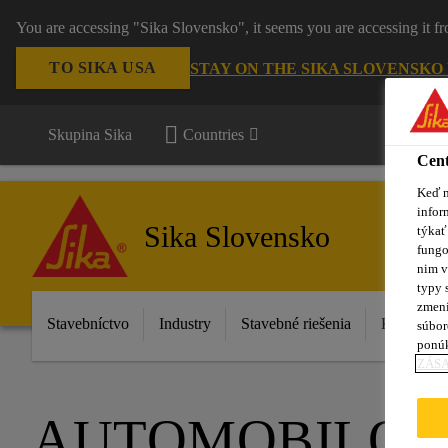
You are accessing "Sika Slovensko", it seems you are accessing it f
TO SIKA USA
STAY ON THE SIKA SLOVENSKO
Skupina Sika
Countries
Cent
Keď n
infor
Sika Slovensko
týkať
fungo
nim v
typy 
zmení
Stavebníctvo
Industry
Stavebné riešenia
Katalóg p
súbor
ponú
ZÁSA
AUTOMOBILOV