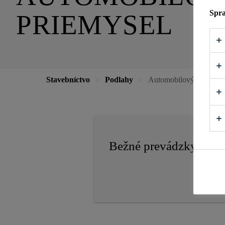
Spra
PRIEMYSEL
Stavebníctvo
Podlahy
Automobilový a elektro
Bežné prevádzky