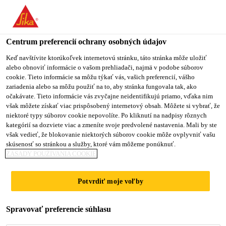
You are accessing "Sika Slovensko", it seems you are accessing it
from "Spojené štáty". We have a dedicated website for your
country.
Centrum preferencií ochrany osobných údajov
Stavebníctvo
...
Sikafloor®-376
TO
Keď navštívite ktorúkoľvek internetovú stránku, táto stránka môže uložiť
STAY ON THE SIKA
SELECT A
alebo obnoviť informácie o vašom prehliadači, najmä v podobe súborov
SIKA
SLOVENSKO WEBSITE
COUNTRY
cookie. Tieto informácie sa môžu týkať vás, vašich preferencií, vášho
USA
zariadenia alebo sa môžu použiť na to, aby stránka fungovala tak, ako
očakávate. Tieto informácie vás zvyčajne neidentifikujú priamo, vďaka nim
však môžete získať viac prispôsobený internetový obsah. Môžete si vybrať, že
Sikafloor®-376
Sika Slovensko
niektoré typy súborov cookie nepovolíte. Po kliknutí na nadpisy rôznych
kategórií sa dozviete viac a zmeníte svoje predvolené nastavenia. Mali by ste
však vedieť, že blokovanie niektorých súborov cookie môže ovplyvniť vašu
Polyuretánová, trhliny prekrývajúca,
skúsenosť so stránkou a služby, ktoré vám môžeme ponúknuť.
ZÁSADY POUŽÍVANIA COOKIE
samonivelizujúca podlahová živica
Sikafloor®-376 je 2 - komp. polyuretánová, farebná,
Potvrdiť moje voľby
trhliny premosťujúca živica, s nízkou viskozitou, bez
obsahu ftalátov. Poskytuje pevný, bezúdržbový,
Spravovať preferencie súhlasu
hladký, matný povrch alebo protišmykovú