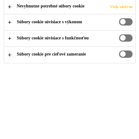
Čítať viac +
povrchovú úpravu, presypanú kremičitými pieskami
Nevyhnutne potrebné súbory cookie
Vždy aktívne
rôznej zrnitosti. Môžu sa dosiahnuť hrúbky v
rozmedzí 2,0-5,0 mm. Pre stredne ťažké zaťaženie.
Súbory cookie súvisiace s výkonom
Dobrá schopnosť premostenia trhlín (-20 ° C)
Použitie v interiéri aj v exteriéri.
Dobrá mechanická odolnosť
Súbory cookie súvisiace s funkčnosťou
Vodotesný
Súbory cookie pre cieľové zameranie
KONTAKTUJTE NÁS