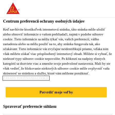
You are accessing "Sika Slovensko", it seems you are accessing it
from "Spojené štáty". We have a dedicated website for your
country.
Centrum preferencií ochrany osobných údajov
Stavebníctvo
...
Sika MonoTop®-2001 Bond & Protect
TO
Keď navštívite ktorúkoľvek internetovú stránku, táto stránka môže uložiť
STAY ON THE SIKA
SELECT A
alebo obnoviť informácie o vašom prehliadači, najmä v podobe súborov
SIKA
SLOVENSKO WEBSITE
COUNTRY
cookie. Tieto informácie sa môžu týkať vás, vašich preferencií, vášho
USA
zariadenia alebo sa môžu použiť na to, aby stránka fungovala tak, ako
očakávate. Tieto informácie vás zvyčajne neidentifikujú priamo, vďaka nim
však môžete získať viac prispôsobený internetový obsah. Môžete si vybrať, že
Sika
Sika Slovensko
niektoré typy súborov cookie nepovolíte. Po kliknutí na nadpisy rôznych
kategórií sa dozviete viac a zmeníte svoje predvolené nastavenia. Mali by ste
však vedieť, že blokovanie niektorých súborov cookie môže ovplyvniť vašu
MonoTop®-2001
skúsenosť so stránkou a služby, ktoré vám môžeme ponúknuť.
ZÁSADY POUŽÍVANIA COOKIE
Bond & Protect
Potvrdiť moje voľby
Adhézny mostík a ochrana výstuže proti
Spravovať preferencie súhlasu
korózii