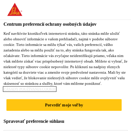
You are accessing "Sika Slovensko", it seems you are accessing it
from "Spojené štáty". We have a dedicated website for your
country.
Centrum preferencií ochrany osobných údajov
Stavebníctvo
...
Sikadur®-52 Injection Normal
TO
Keď navštívite ktorúkoľvek internetovú stránku, táto stránka môže uložiť
STAY ON THE SIKA
SELECT A
alebo obnoviť informácie o vašom prehliadači, najmä v podobe súborov
SIKA
SLOVENSKO WEBSITE
COUNTRY
cookie. Tieto informácie sa môžu týkať vás, vašich preferencií, vášho
USA
zariadenia alebo sa môžu použiť na to, aby stránka fungovala tak, ako
očakávate. Tieto informácie vás zvyčajne neidentifikujú priamo, vďaka nim
však môžete získať viac prispôsobený internetový obsah. Môžete si vybrať, že
Sikadur®-52
Sika Slovensko
niektoré typy súborov cookie nepovolíte. Po kliknutí na nadpisy rôznych
kategórií sa dozviete viac a zmeníte svoje predvolené nastavenia. Mali by ste
však vedieť, že blokovanie niektorých súborov cookie môže ovplyvniť vašu
Injection Normal
skúsenosť so stránkou a služby, ktoré vám môžeme ponúknuť.
ZÁSADY POUŽÍVANIA COOKIE
Nízko viskózna epoxidová injektážna
Potvrdiť moje voľby
živica pre normálnu dobu
spracovateľnosti
Spravovať preferencie súhlasu
Sikadur®-52 Injection Normal je 2-komponentná,