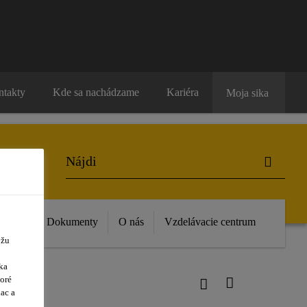
ntakty
Kde sa nachádzame
Kariéra
Moja sika
vinky
Dokumenty
O nás
Vzdelávacie centrum
ôžu
ka
oré
ac a