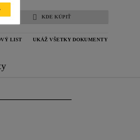
y
KDE KÚPIŤ
VÝ LIST
UKÁŽ VŠETKY DOKUMENTY
ty