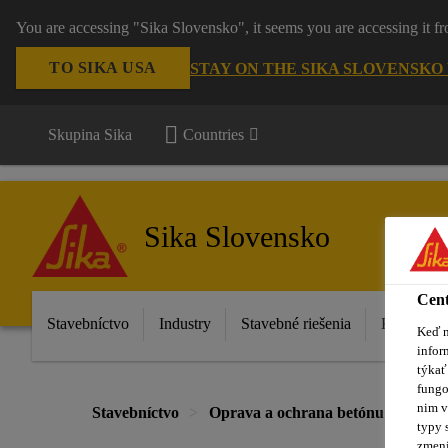
You are accessing "Sika Slovensko", it seems you are accessing it f
TO SIKA USA
STAY ON THE SIKA SLOVENSKO
Skupina Sika
Countries
Sika Slovensko
Cent
Stavebníctvo
Industry
Stavebné riešenia
Katalóg p
Keď n
infor
týkať
fungo
nim v
Stavebníctvo
Oprava a ochrana betónu
Bazé
typy 
zmení