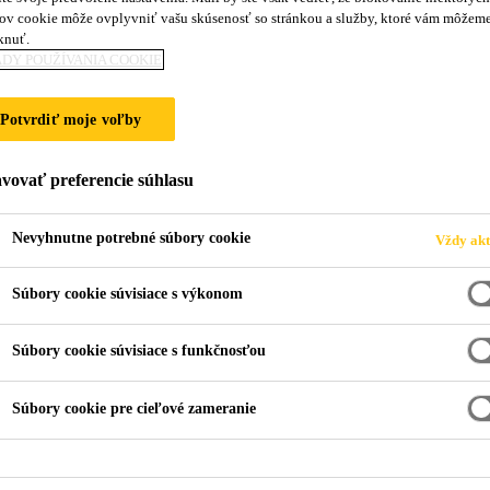
ov cookie môže ovplyvniť vašu skúsenosť so stránkou a služby, ktoré vám môžem
SikaCeram® Sea
knuť.
DY POUŽÍVANIA COOKIE
A
Potvrdiť moje voľby
Flexibilná hydroizolačná membrána do mok
vovať preferencie súhlasu
balkóny pod dlažbu
Nevyhnutne potrebné súbory cookie
Vždy akt
SikaCeram® Sealing Membrane A je flexibilná tesnia
na izoláciu stien a podláh pod obkladom / dlažbou v
Súbory cookie súvisiace s výkonom
miestnostiach, v bazénoch a na balkónoch. Je vhodná
premosťujúce vlastnosti
Čítať viac +
Súbory cookie súvisiace s funkčnosťou
Súbory cookie pre cieľové zameranie
Hrúbka ~0,5 mm
Vodeodolná