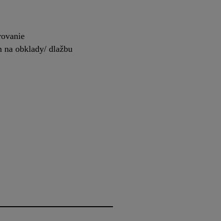
rovanie
m na obklady/ dlažbu