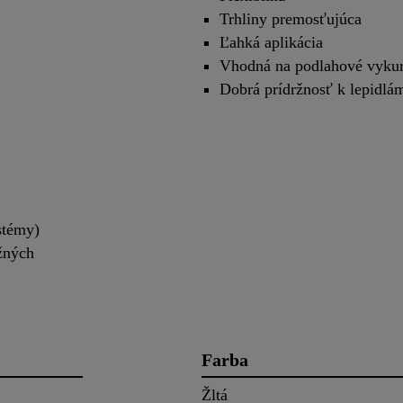
Trhliny premosťujúca
Ľahká aplikácia
Vhodná na podlahové vyku
Dobrá prídržnosť k lepidlá
stémy)
ržných
Farba
Žltá