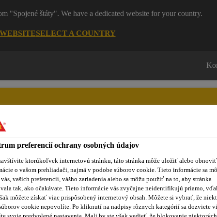
rom "Spojené štáty". We have a dedicated website for your country.
 WEBSITE
SELECT A COUNTRY
Ko
rum preferencií ochrany osobných údajov
roduktov
Sikaflex® Purform®
Blog
Školenia
No
avštívite ktorúkoľvek internetovú stránku, táto stránka môže uložiť alebo obnoviť
mácie o vašom prehliadači, najmä v podobe súborov cookie. Tieto informácie sa m
 vás, vašich preferencií, vášho zariadenia alebo sa môžu použiť na to, aby stránka
vala tak, ako očakávate. Tieto informácie vás zvyčajne neidentifikujú priamo, vďa
šak môžete získať viac prispôsobený internetový obsah. Môžete si vybrať, že niekt
ny
SikaCeram® Sealing Membrane A
súborov cookie nepovolíte. Po kliknutí na nadpisy rôznych kategórií sa dozviete vi
te svoje predvolené nastavenia. Mali by ste však vedieť, že blokovanie niektorých