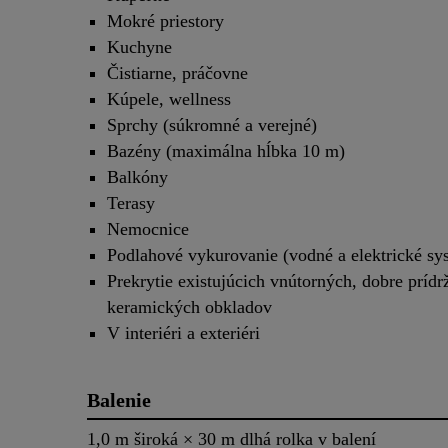
Mokré priestory
Kuchyne
Čistiarne, práčovne
Kúpele, wellness
Sprchy (súkromné a verejné)
Bazény (maximálna hĺbka 10 m)
Balkóny
Terasy
Nemocnice
Podlahové vykurovanie (vodné a elektrické sy
Prekrytie existujúcich vnútorných, dobre príd
keramických obkladov
V interiéri a exteriéri
Balenie
1,0 m široká × 30 m dlhá rolka v balení