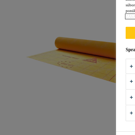
súbor
ponú
ZÁSA
Spra