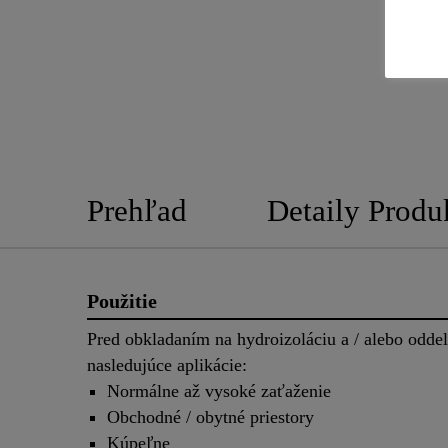
Prehľad
Detaily Produ
Použitie
Pred obkladaním na hydroizoláciu a / alebo oddel
nasledujúce aplikácie:
Normálne až vysoké zaťaženie
Obchodné / obytné priestory
Kúpeľne