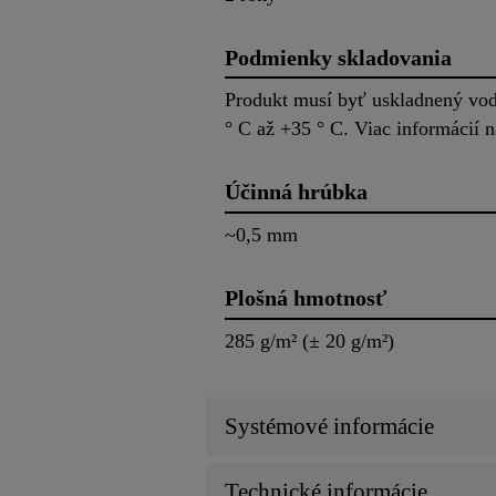
Podmienky skladovania
Produkt musí byť uskladnený vod
° C až +35 ° C. Viac informácií n
Účinná hrúbka
~0,5 mm
Plošná hmotnosť
285 g/m² (± 20 g/m²)
Systémové informácie
Technické informácie