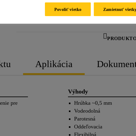
Parotesná
Povoliť všetko
Zamietnuť všetk
KONTAKTUJTE NÁS
PRODUKTO
ktu
Aplikácia
Dokumen
Výhody
enie pre
Hrúbka ~0,5 mm
Vodeodolná
Parotesná
Oddeľovacia
Flexibilná