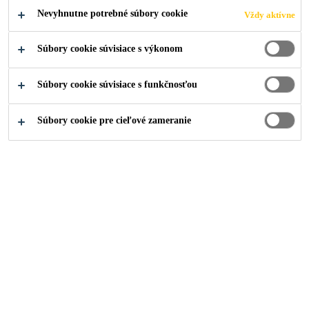
vhodný pre silne znečistené presahy zvarov fólie
Nevyhnutne potrebné súbory cookie
Vždy aktívne
Sarnafil® T
Súbory cookie súvisiace s výkonom
KONTAKTUJTE NÁS
Súbory cookie súvisiace s funkčnosťou
KDE KÚPIŤ
Súbory cookie pre cieľové zameranie