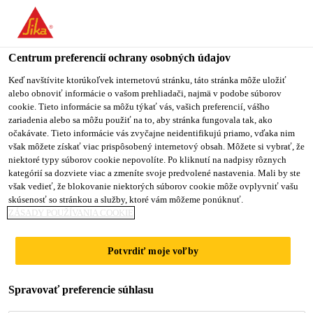
You are accessing "Sika Slovensko", it seems you are accessing it
from "Spojené štáty". We have a dedicated website for your
country.
Centrum preferencií ochrany osobných údajov
Stavebníctvo
...
Sarnafil® T Clean
TO
Keď navštívite ktorúkoľvek internetovú stránku, táto stránka môže uložiť
STAY ON THE SIKA
SELECT A
alebo obnoviť informácie o vašom prehliadači, najmä v podobe súborov
SIKA
SLOVENSKO WEBSITE
COUNTRY
cookie. Tieto informácie sa môžu týkať vás, vašich preferencií, vášho
USA
zariadenia alebo sa môžu použiť na to, aby stránka fungovala tak, ako
očakávate. Tieto informácie vás zvyčajne neidentifikujú priamo, vďaka nim
však môžete získať viac prispôsobený internetový obsah. Môžete si vybrať, že
Sarnafil® T Clean
Sika Slovensko
niektoré typy súborov cookie nepovolíte. Po kliknutí na nadpisy rôznych
kategórií sa dozviete viac a zmeníte svoje predvolené nastavenia. Mali by ste
však vedieť, že blokovanie niektorých súborov cookie môže ovplyvniť vašu
Čistič pre silne znečistený Sarnafil® T
skúsenosť so stránkou a služby, ktoré vám môžeme ponúknuť.
ZÁSADY POUŽÍVANIA COOKIE
Zmes organických rozpúšťadiel.
Potvrdiť moje voľby
rozpúšťa povrchovú špinu
Spravovať preferencie súhlasu
rýchlo vyprchá