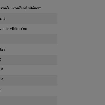
lymér ukončený silánom
erna
vanie vlhkosťou
brá
C
A
t
A
t
 1