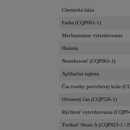
Chemická báza
Farba (CQP001-1)
Mechanizmus vytvrdzovania
Hustota
Nestekavosť (CQP061-1)
Aplikačná teplota
Čas tvorby povrchovej kože (C
Otvorený čas (CQP526-1)
Rýchlosť vytvrdzovania (CQP0
Tvrdosť Shore A (CQP023-1 / I