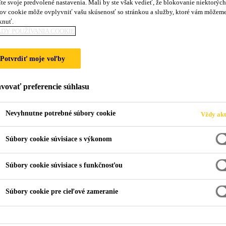
te svoje predvolené nastavenia. Mali by ste však vedieť, že blokovanie niektorých
Sikaflex®-552 A
ov cookie môže ovplyvniť vašu skúsenosť so stránkou a služby, ktoré vám môžem
knuť.
DY POUŽÍVANIA COOKIE
Vysoko kvalitné STP montážne lepidlo so 
Potvrdiť moje voľby
Sikaflex®-552 AT je vysoko kvalitné, pružné, montáž
technológii ukončenej silánom (STP), ktorý vytvrdzu
vovať preferencie súhlasu
Nevyhnutne potrebné súbory cookie
Vždy akt
odolný proti starnutiu a proti poveternostným vpl
Súbory cookie súvisiace s výkonom
dobrá priľnavosť na mnohých podkladoch bez potr
Súbory cookie súvisiace s funkčnosťou
odoláva silnému dynamickému napätiu
Súbory cookie pre cieľové zameranie
KONTAKTUJTE NÁS