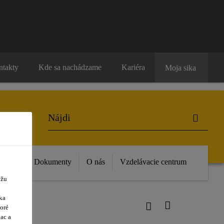
ntakty
Kde sa nachádzame
Kariéra
Moja sika
vinky
Dokumenty
O nás
Vzdelávacie centrum
ôžu
ka
oré
ac a