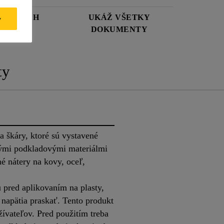
OSTNÝCH
UKÁŽ VŠETKY
y
DOKUMENTY
ty
 škáry, ktoré sú vystavené
mi podkladovými materiálmi
né nátery na kovy, oceľ,
 pred aplikovaním na plasty,
napätia praskať. Tento produkt
žívateľov. Pred použitím treba