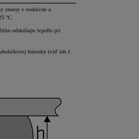
y zmeny v reaktivite a
25 °C.
žitím odskúšajte lepidlo pri
uholníkovej húsenky (viď tab.1