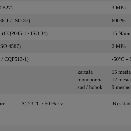
O 527)
3 MPa
36-1 / ISO 37)
600 %
u (CQP045-1 / ISO 34)
15 N/m
ISO 4587)
2 MPa
1 / CQP513-1)
-50°C – 
kartuša
15 mesi
monoporcia
12 mesi
sud / hobok
9 mesia
ure
A) 23 °C / 50 % r.v.
B) skla