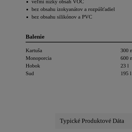
veľmi nízky obsah VOC
bez obsahu izokyanátov a rozpúšťadiel
bez obsahu silikónov a PVC
Balenie
Kartuša
300 
Monoporcia
600 
Hobok
23 l
Sud
195 l
Typické Produktové Dáta