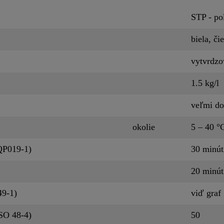
STP - po
biela, či
vytvrdzo
1.5 kg/l
veľmi do
okolie
5 – 40 °
QP019-1)
30 minú
20 minú
49-1)
viď graf
SO 48-4)
50