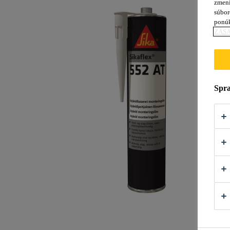
zmení
súbor
ponú
ZÁSA
Spra