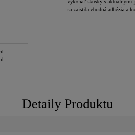
vykonať skúšky s aktuálnymi
sa zaistila vhodná adhézia a k
ml
ml
Detaily Produktu