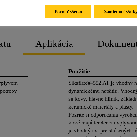
PRODUKTOVÝ
KARTA BEZPEČN
Povoliť všetko
Zamietnuť všetk
LIST
ÚDAJOV
ktu
Aplikácia
Dokumen
Použitie
 vplyvom
Sikaflex®-552 AT je vhodný na
potreby
dynamickému napätiu. Vhodný
sú kovy, hlavne hliník, základ
keramické materiály a plasty.
Pozrite si odporúčania výrobcu
ktoré majú tendenciu vplyvom 
je vhodný iba pre skúsených u