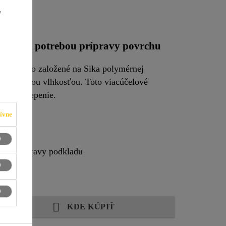
T
e
zníženou potrebou prípravy povrchu
ne lepidlo založené na Sika polymérnej
je vzdušnou vlhkosťou. Toto viacúčelové
lepidlo sa môže použiť na vnútorné aj vonkajšie priemyselné lepenie.
ívne
yvom
eby prípravy podkladu
KDE KÚPIŤ