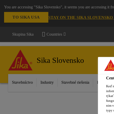
You are accessing "Sika Slovensko", it seems you are accessing it f
TO SIKA USA
STAY ON THE SIKA SLOVENSKO
Skupina Sika
Countries
Sika Slovensko
Cent
Stavebníctvo
Industry
Stavebné riešenia
Katalóg p
Keď n
infor
týkať
fungo
nim v
typy 