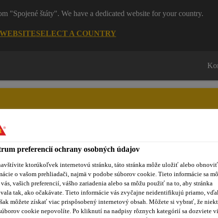
rom "Spojené štáty". We have a dedicated website for your country.
 WEBSITE
SELECT A COUNTRY
Ko
rum preferencií ochrany osobných údajov
roduktov
Sikaflex® Purform®
Blog
Školenia
No
avštívite ktorúkoľvek internetovú stránku, táto stránka môže uložiť alebo obnoviť
mácie o vašom prehliadači, najmä v podobe súborov cookie. Tieto informácie sa m
 vás, vašich preferencií, vášho zariadenia alebo sa môžu použiť na to, aby stránka
vala tak, ako očakávate. Tieto informácie vás zvyčajne neidentifikujú priamo, vďa
šak môžete získať viac prispôsobený internetový obsah. Môžete si vybrať, že niekt
súborov cookie nepovolíte. Po kliknutí na nadpisy rôznych kategórií sa dozviete vi