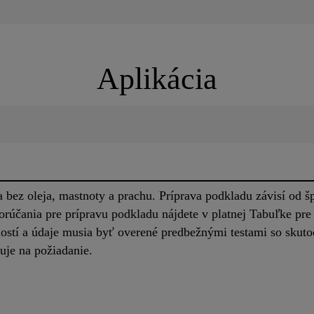
Aplikácia
 bez oleja, mastnoty a prachu. Príprava podkladu závisí od š
porúčania pre prípravu podkladu nájdete v platnej Tabuľke pre
ností a údaje musia byť overené predbežnými testami so sku
uje na požiadanie.