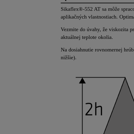
Sikaflex®-552 AT sa môže spracov
aplikačných vlastnostiach. Optimá
Vezmite do úvahy, že viskozita pr
aktuálnej teplote okolia.
Na dosiahnutie rovnomernej hrúbk
nižšie).