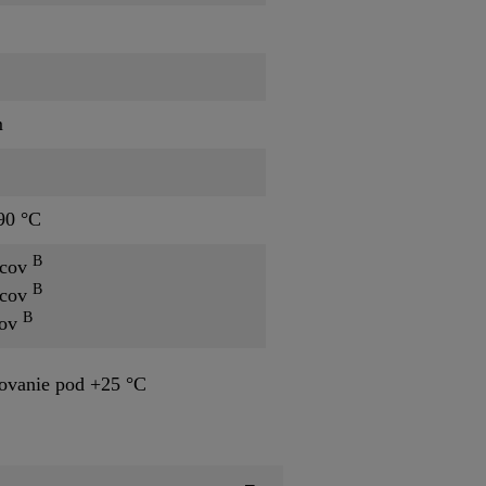
m
90 °C
B
acov
B
acov
B
cov
dovanie pod +25 °C