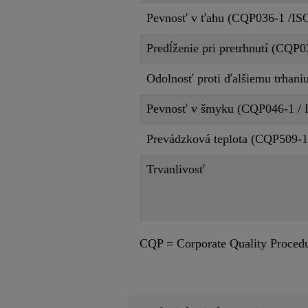
Pevnosť v ťahu (CQP036-1 /IS
Predĺženie pri pretrhnutí (CQP0
Odolnosť proti ďalšiemu trhani
Pevnosť v šmyku (CQP046-1 / 
Prevádzková teplota (CQP509-
Trvanlivosť
CQP = Corporate Quality Proced