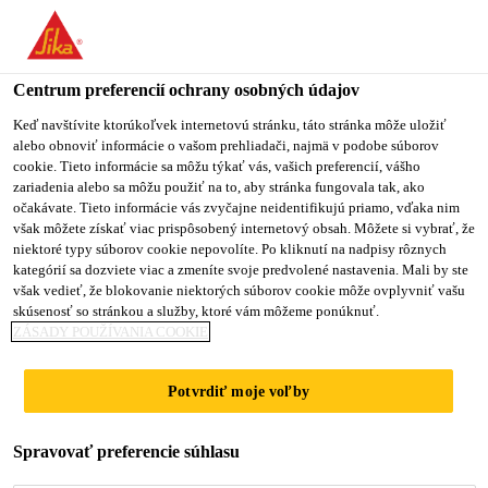
You are accessing "Sika Slovensko", it seems you are accessing it
from "Spojené štáty". We have a dedicated website for your
country.
Centrum preferencií ochrany osobných údajov
TO
Keď navštívite ktorúkoľvek internetovú stránku, táto stránka môže uložiť
STAY ON THE SIKA
SELECT A
alebo obnoviť informácie o vašom prehliadači, najmä v podobe súborov
SIKA
SLOVENSKO WEBSITE
COUNTRY
cookie. Tieto informácie sa môžu týkať vás, vašich preferencií, vášho
USA
zariadenia alebo sa môžu použiť na to, aby stránka fungovala tak, ako
Sika® Primer-209
očakávate. Tieto informácie vás zvyčajne neidentifikujú priamo, vďaka nim
však môžete získať viac prispôsobený internetový obsah. Môžete si vybrať, že
Sika Slovensko
niektoré typy súborov cookie nepovolíte. Po kliknutí na nadpisy rôznych
D
kategórií sa dozviete viac a zmeníte svoje predvolené nastavenia. Mali by ste
však vedieť, že blokovanie niektorých súborov cookie môže ovplyvniť vašu
skúsenosť so stránkou a služby, ktoré vám môžeme ponúknuť.
Pigmentovaný primer na báze
ZÁSADY POUŽÍVANIA COOKIE
rozpúšťadiel na nátery a plasty
Potvrdiť moje voľby
Sika® Primer-209 D je čierny podkladový náter -
primer na báze rozpúšťadiel, ktorý vytvrdzuje
Spravovať preferencie súhlasu
vzdušnou vlhkosťou a vytvára tenkú vrstvu. Táto