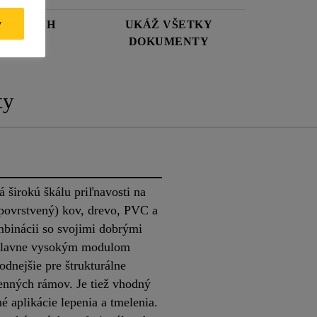
y
OSTNÝCH
UKÁŽ VŠETKY
DOKUMENTY
ty
širokú škálu priľnavosti na
povrstvený) kov, drevo, PVC a
binácii so svojimi dobrými
 hlavne vysokým modulom
hodnejšie pre štrukturálne
kenných rámov. Je tiež vhodný
 aplikácie lepenia a tmelenia.