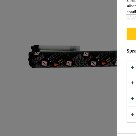
zmení
súbor
ponú
ZÁSA
Spra