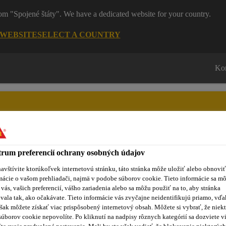
rom "Spojené štáty". We have a dedicated website for your country.
 WEBSITE
SELECT A COUNTRY
Ko
rum preferencií ochrany osobných údajov
roduktov
Sikaflex® Purform®
Blog
Školenia
No
avštívite ktorúkoľvek internetovú stránku, táto stránka môže uložiť alebo obnoviť
mácie o vašom prehliadači, najmä v podobe súborov cookie. Tieto informácie sa m
 vás, vašich preferencií, vášho zariadenia alebo sa môžu použiť na to, aby stránka
vala tak, ako očakávate. Tieto informácie vás zvyčajne neidentifikujú priamo, vďa
šak môžete získať viac prispôsobený internetový obsah. Môžete si vybrať, že niekt
súborov cookie nepovolíte. Po kliknutí na nadpisy rôznych kategórií sa dozviete vi