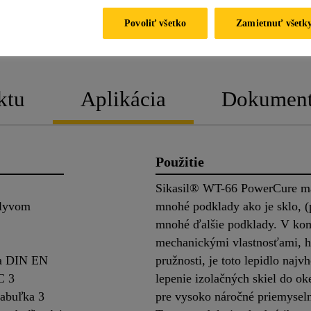
Povoliť všetko
Zamietnuť všetk
PRODUKTOVÝ
KARTA BEZPEČN
LIST
ÚDAJOV
ktu
Aplikácia
Dokumen
Použitie
Sikasil® WT-66 PowerCure má 
plyvom
mnohé podklady ako je sklo, (
mnohé ďalšie podklady. V kom
mechanickými vlastnosťami,
ľa DIN EN
pružnosti, je toto lepidlo najv
C 3
lepenie izolačných skiel do o
tabuľka 3
pre vysoko náročné priemyselné