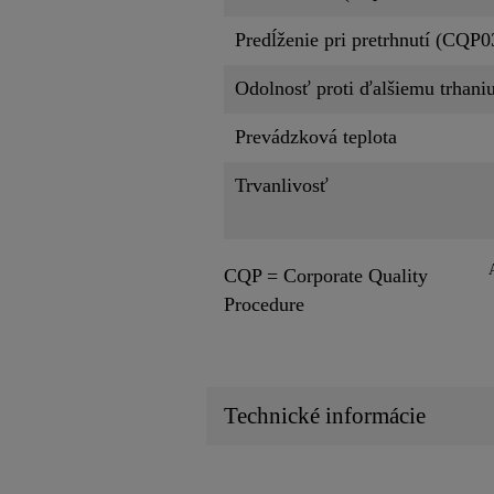
Predĺženie pri pretrhnutí (CQP0
Odolnosť proti ďalšiemu trhani
Prevádzková teplota
Trvanlivosť
CQP = Corporate Quality
Procedure
Technické informácie