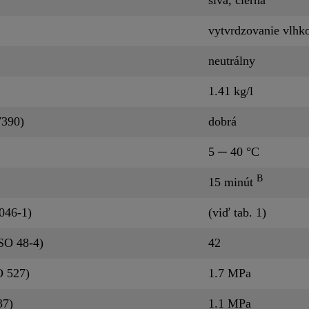
vytvrdzovanie vlh
neutrálny
1.41 kg/l
7390)
dobrá
5 ─ 40 °C
B
15 minút
046-1)
(viď tab. 1)
SO 48-4)
42
O 527)
1.7 MPa
37)
1.1 MPa