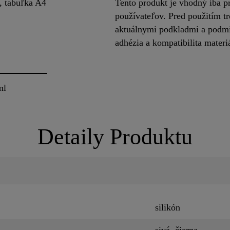
, tabuľka A4
Tento produkt je vhodný iba p
používateľov. Pred použitím t
aktuálnymi podkladmi a podmi
adhézia a kompatibilita mater
ml
Detaily Produktu
silikón
sivá, čierna