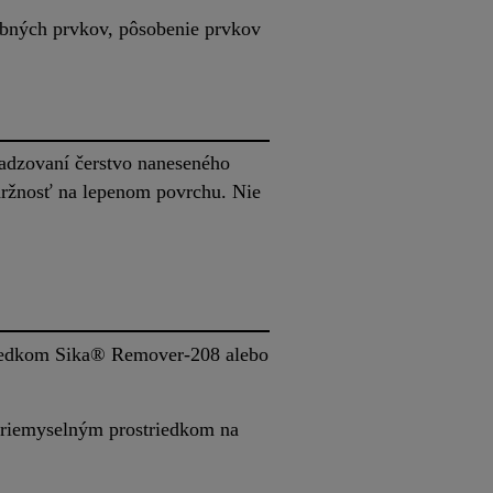
ebných prvkov, pôsobenie prvkov
ladzovaní čerstvo naneseného
ídržnosť na lepenom povrchu. Nie
riedkom Sika® Remover-208 alebo
riemyselným prostriedkom na