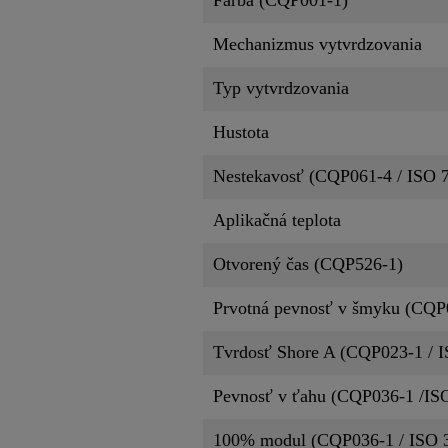
Mechanizmus vytvrdzovania
Typ vytvrdzovania
Hustota
Nestekavosť (CQP061-4 / ISO 
Aplikačná teplota
Otvorený čas (CQP526-1)
Prvotná pevnosť v šmyku (CQP
Tvrdosť Shore A (CQP023-1 / I
Pevnosť v ťahu (CQP036-1 /IS
100% modul (CQP036-1 / ISO 