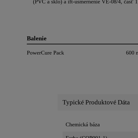
(PVC a sklo) a ift-usmernenie VE-08/4, časť 1
Balenie
PowerCure Pack
600 
Typické Produktové Dáta
Chemická báza
Farba (CQP001-1)