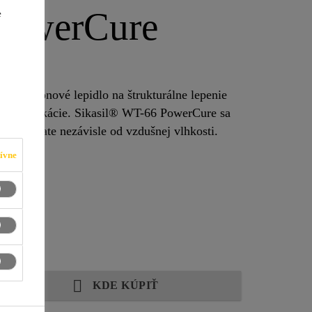
PowerCure
e
okien
 silikónové lepidlo na štrukturálne lepenie
elné aplikácie. Sikasil® WT-66 PowerCure sa
aplikuje pomocou PowerCure Dispensera a vytvrdzuje v podstate nezávisle od vzdušnej vlhkosti.
ívne
om
KDE KÚPIŤ