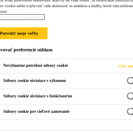
te svoje predvolené nastavenia. Mali by ste však vedieť, že blokovanie niektorých
Sikasil® WT-66 
ov cookie môže ovplyvniť vašu skúsenosť so stránkou a služby, ktoré vám môžem
knuť.
DY POUŽÍVANIA COOKIE
Zrýchlené/ akcelerované lepidlo na lepenie 
Potvrdiť moje voľby
Sikasil® WT-66 PowerCure je zrýchlené 1-komponentné
izolačných skiel do okenných rámov a na iné priemys
vovať preferencie súhlasu
Nevyhnutne potrebné súbory cookie
Vždy akt
zrýchlená rýchlosť vytvrdzovania
Súbory cookie súvisiace s výkonom
odolné proti UV žiareniu a poveternostným vplyv
Súbory cookie súvisiace s funkčnosťou
dobré mechanické vlastnosti
Súbory cookie pre cieľové zameranie
KONTAKTUJTE NÁS