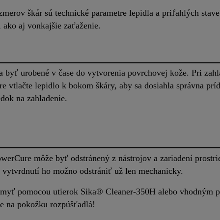
merov škár sú technické parametre lepidla a priľahlých stav
, ako aj vonkajšie zaťaženie.
a byť urobené v čase do vytvorenia povrchovej kože. Pri zah
 vtlačte lepidlo k bokom škáry, aby sa dosiahla správna pr
edok na zahladenie.
werCure môže byť odstránený z nástrojov a zariadení prost
vytvrdnutí ho možno odstrániť už len mechanicky.
umyť pomocou utierok Sika® Cleaner-350H alebo vhodným p
te na pokožku rozpúšťadlá!