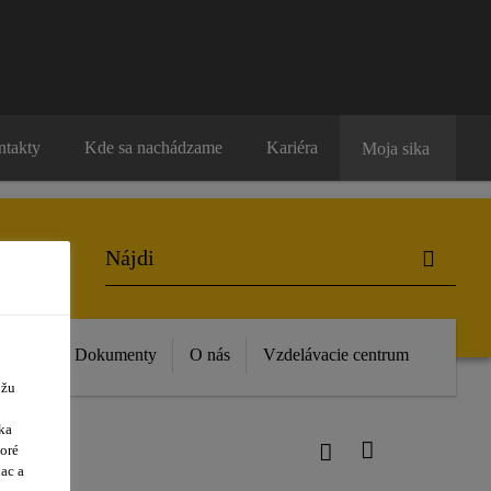
ntakty
Kde sa nachádzame
Kariéra
Moja sika
vinky
Dokumenty
O nás
Vzdelávacie centrum
ôžu
ka
oré
ac a