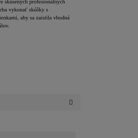
re skúsených profesionálnych
reba vykonať skúšky s
enkami, aby sa zaistila vhodná
iálov.