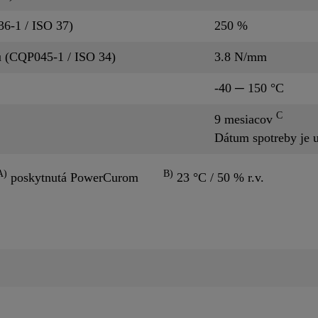
36-1 / ISO 37)
250 %
u (CQP045-1 / ISO 34)
3.8 N/mm
-40 ─ 150 °C
C
9 mesiacov
Dátum spotreby je 
A)
B)
poskytnutá PowerCurom
23 °C / 50 % r.v.