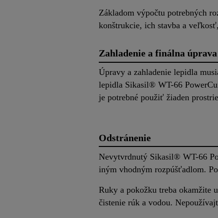
Základom výpočtu potrebných roz
konštrukcie, ich stavba a veľkosť
Zahladenie a finálna úprava
Úpravy a zahladenie lepidla musi
lepidla Sikasil® WT-66 PowerCure
je potrebné použiť žiaden prostri
Odstránenie
Nevytvrdnutý Sikasil® WT-66 Po
iným vhodným rozpúšťadlom. Po 
Ruky a pokožku treba okamžite 
čistenie rúk a vodou. Nepoužívaj