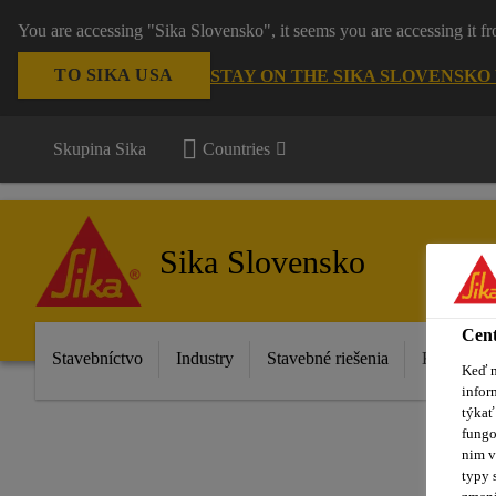
You are accessing "Sika Slovensko", it seems you are accessing it f
TO SIKA USA
STAY ON THE SIKA SLOVENSKO
Skupina Sika
Countries
Sika Slovensko
Cent
Stavebníctvo
Industry
Stavebné riešenia
Katalóg p
Keď n
infor
týkať
fungo
nim v
typy 