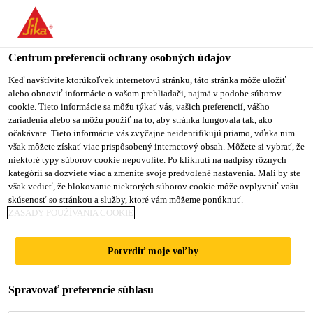
You are accessing "Sika Slovensko", it seems you are accessing it
from "Spojené štáty". We have a dedicated website for your
country.
Centrum preferencií ochrany osobných údajov
TO
Keď navštívite ktorúkoľvek internetovú stránku, táto stránka môže uložiť
STAY ON THE SIKA
SELECT A
alebo obnoviť informácie o vašom prehliadači, najmä v podobe súborov
SIKA
SLOVENSKO WEBSITE
COUNTRY
cookie. Tieto informácie sa môžu týkať vás, vašich preferencií, vášho
USA
zariadenia alebo sa môžu použiť na to, aby stránka fungovala tak, ako
Sikaflex®-292i
očakávate. Tieto informácie vás zvyčajne neidentifikujú priamo, vďaka nim
však môžete získať viac prispôsobený internetový obsah. Môžete si vybrať, že
Sika Slovensko
niektoré typy súborov cookie nepovolíte. Po kliknutí na nadpisy rôznych
kategórií sa dozviete viac a zmeníte svoje predvolené nastavenia. Mali by ste
Viacúčelové lepidlo pre lodné aplikácie
však vedieť, že blokovanie niektorých súborov cookie môže ovplyvniť vašu
(marine)
skúsenosť so stránkou a služby, ktoré vám môžeme ponúknuť.
ZÁSADY POUŽÍVANIA COOKIE
Sikaflex®-292i je nestekavé 1-komponentné
polyuretánové lepidlo tixotrópnej pastovitej
Potvrdiť moje voľby
konzistencie, ktoré vytvrdzuje vzdušnou vlhkosťou.
Má výborné lepiace vlastnosti a dobrú mechanickú
Spravovať preferencie súhlasu
Čítať viac +
pevnosť. Sikaflex®-292i spĺňa požiadavky na slabé