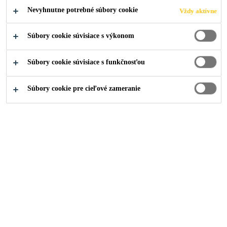
šírenie plameňa, stanovené Medzinárodnou
Nevyhnutne potrebné súbory cookie
Vždy aktívne
námornou organizáciou (International Maritime
dobrá schopnosť vypĺňať medzery a škáry
Organisation - IMO).
Súbory cookie súvisiace s výkonom
prelakovateľný
dobrá priľnavosť na širokej škále podkladov
Súbory cookie súvisiace s funkčnosťou
Súbory cookie pre cieľové zameranie
KONTAKTUJTE NÁS
KDE KÚPIŤ
PRODUKTOVÝ
UKÁŽ VŠETKY
LIST
DOKUMENTY
Prehľad
Detaily Produktu
Apl