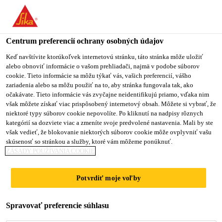
Centrum preferencií ochrany osobných údajov
Keď navštívite ktorúkoľvek internetovú stránku, táto stránka môže uložiť
alebo obnoviť informácie o vašom prehliadači, najmä v podobe súborov
TÉCNICO COMERCIAL
cookie. Tieto informácie sa môžu týkať vás, vašich preferencií, vášho
zariadenia alebo sa môžu použiť na to, aby stránka fungovala tak, ako
očakávate. Tieto informácie vás zvyčajne neidentifikujú priamo, vďaka nim
(BETÃO)
však môžete získať viac prispôsobený internetový obsah. Môžete si vybrať, že
niektoré typy súborov cookie nepovolíte. Po kliknutí na nadpisy rôznych
kategórií sa dozviete viac a zmeníte svoje predvolené nastavenia. Mali by ste
však vedieť, že blokovanie niektorých súborov cookie môže ovplyvniť vašu
Plný úväzok
skúsenosť so stránkou a služby, ktoré vám môžeme ponúknuť.
ZÁSADY POUŽÍVANIA COOKIE
Predaj
Luanda, Luanda Province, Angola
Potvrdiť moje voľby
PODAŤ ŽIADOSŤ
ZDIEĽAŤ
Spravovať preferencie súhlasu