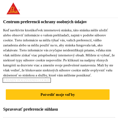
Centrum preferencií ochrany osobných údajov
Keď navštívite ktorúkoľvek internetovú stránku, táto stránka môže uložiť
alebo obnoviť informácie o vašom prehliadači, najmä v podobe súborov
GENERAL WORKERS
cookie. Tieto informácie sa môžu týkať vás, vašich preferencií, vášho
zariadenia alebo sa môžu použiť na to, aby stránka fungovala tak, ako
očakávate. Tieto informácie vás zvyčajne neidentifikujú priamo, vďaka nim
však môžete získať viac prispôsobený internetový obsah. Môžete si vybrať, že
niektoré typy súborov cookie nepovolíte. Po kliknutí na nadpisy rôznych
Plný úväzok
kategórií sa dozviete viac a zmeníte svoje predvolené nastavenia. Mali by ste
Dodávateľský reťazec
však vedieť, že blokovanie niektorých súborov cookie môže ovplyvniť vašu
skúsenosť so stránkou a služby, ktoré vám môžeme ponúknuť.
Bukit Raja, Selangor, Malaysia
ZÁSADY POUŽÍVANIA COOKIE
Potvrdiť moje voľby
PODAŤ ŽIADOSŤ
ZDIEĽAŤ
Spravovať preferencie súhlasu