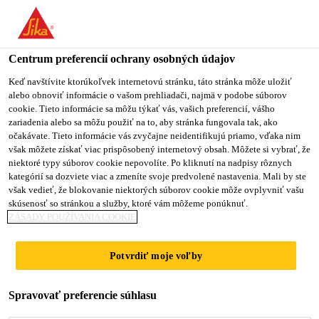
Centrum preferencií ochrany osobných údajov
Keď navštívite ktorúkoľvek internetovú stránku, táto stránka môže uložiť
alebo obnoviť informácie o vašom prehliadači, najmä v podobe súborov
R&D SPECIALIST –
cookie. Tieto informácie sa môžu týkať vás, vašich preferencií, vášho
zariadenia alebo sa môžu použiť na to, aby stránka fungovala tak, ako
očakávate. Tieto informácie vás zvyčajne neidentifikujú priamo, vďaka nim
TECHNICAL / QA / QC
však môžete získať viac prispôsobený internetový obsah. Môžete si vybrať, že
niektoré typy súborov cookie nepovolíte. Po kliknutí na nadpisy rôznych
kategórií sa dozviete viac a zmeníte svoje predvolené nastavenia. Mali by ste
však vedieť, že blokovanie niektorých súborov cookie môže ovplyvniť vašu
Plný úväzok
skúsenosť so stránkou a služby, ktoré vám môžeme ponúknuť.
ZÁSADY POUŽÍVANIA COOKIE
Research
Tashkent, Uzbekistan
Potvrdiť moje voľby
PODAŤ ŽIADOSŤ
ZDIEĽAŤ
Spravovať preferencie súhlasu