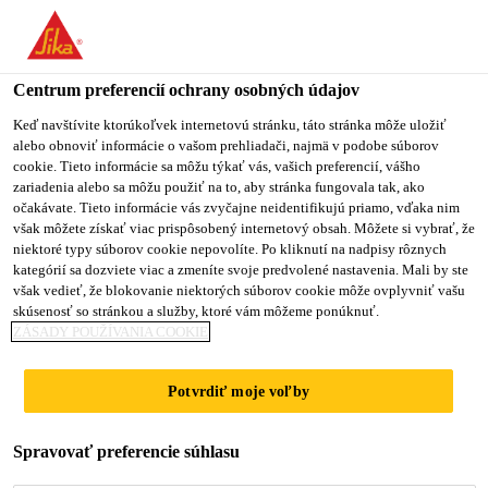
Centrum preferencií ochrany osobných údajov
Keď navštívite ktorúkoľvek internetovú stránku, táto stránka môže uložiť
alebo obnoviť informácie o vašom prehliadači, najmä v podobe súborov
PASANTE DE
cookie. Tieto informácie sa môžu týkať vás, vašich preferencií, vášho
zariadenia alebo sa môžu použiť na to, aby stránka fungovala tak, ako
očakávate. Tieto informácie vás zvyčajne neidentifikujú priamo, vďaka nim
DOCUMENTACIÓN
však môžete získať viac prispôsobený internetový obsah. Môžete si vybrať, že
niektoré typy súborov cookie nepovolíte. Po kliknutí na nadpisy rôznych
TÉCNICA
kategórií sa dozviete viac a zmeníte svoje predvolené nastavenia. Mali by ste
však vedieť, že blokovanie niektorých súborov cookie môže ovplyvniť vašu
skúsenosť so stránkou a služby, ktoré vám môžeme ponúknuť.
ZÁSADY POUŽÍVANIA COOKIE
Plný úväzok
Predaj
Potvrdiť moje voľby
Santo Domingo, Distrito Nacional,
Spravovať preferencie súhlasu
Dominican Republic