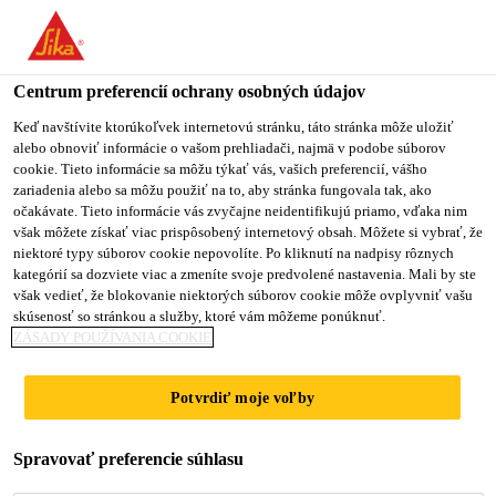
Centrum preferencií ochrany osobných údajov
Keď navštívite ktorúkoľvek internetovú stránku, táto stránka môže uložiť
alebo obnoviť informácie o vašom prehliadači, najmä v podobe súborov
HR BUSINESS
cookie. Tieto informácie sa môžu týkať vás, vašich preferencií, vášho
zariadenia alebo sa môžu použiť na to, aby stránka fungovala tak, ako
očakávate. Tieto informácie vás zvyčajne neidentifikujú priamo, vďaka nim
PARTNER
však môžete získať viac prispôsobený internetový obsah. Môžete si vybrať, že
niektoré typy súborov cookie nepovolíte. Po kliknutí na nadpisy rôznych
kategórií sa dozviete viac a zmeníte svoje predvolené nastavenia. Mali by ste
však vedieť, že blokovanie niektorých súborov cookie môže ovplyvniť vašu
Plný úväzok
skúsenosť so stránkou a služby, ktoré vám môžeme ponúknuť.
ZÁSADY POUŽÍVANIA COOKIE
Human Resources
Kuala Lumpur, Federal Territory of Kuala
Potvrdiť moje voľby
Lumpur, Malaysia
Spravovať preferencie súhlasu
PODAŤ ŽIADOSŤ
ZDIEĽAŤ