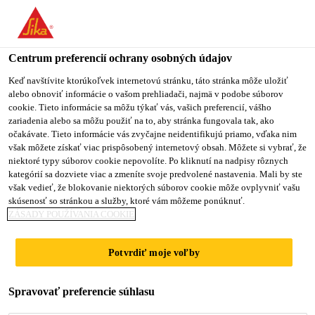
Centrum preferencií ochrany osobných údajov
Keď navštívite ktorúkoľvek internetovú stránku, táto stránka môže uložiť
alebo obnoviť informácie o vašom prehliadači, najmä v podobe súborov
PRODUCTION
cookie. Tieto informácie sa môžu týkať vás, vašich preferencií, vášho
zariadenia alebo sa môžu použiť na to, aby stránka fungovala tak, ako
očakávate. Tieto informácie vás zvyčajne neidentifikujú priamo, vďaka nim
ENGINEER
však môžete získať viac prispôsobený internetový obsah. Môžete si vybrať, že
niektoré typy súborov cookie nepovolíte. Po kliknutí na nadpisy rôznych
kategórií sa dozviete viac a zmeníte svoje predvolené nastavenia. Mali by ste
však vedieť, že blokovanie niektorých súborov cookie môže ovplyvniť vašu
Plný úväzok
skúsenosť so stránkou a služby, ktoré vám môžeme ponúknuť.
ZÁSADY POUŽÍVANIA COOKIE
Výroba
Riyadh, Riyadh Province, Saudi Arabia
Potvrdiť moje voľby
PODAŤ ŽIADOSŤ
ZDIEĽAŤ
Spravovať preferencie súhlasu