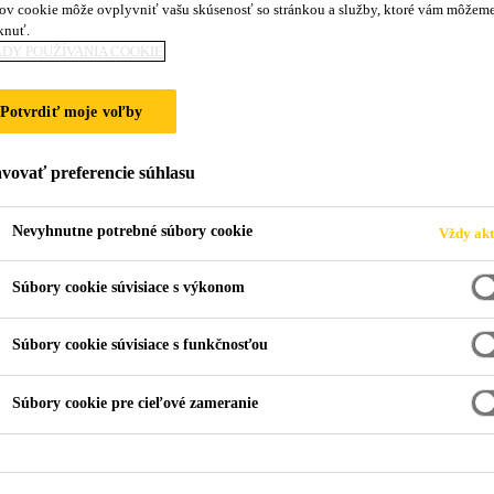
ov cookie môže ovplyvniť vašu skúsenosť so stránkou a služby, ktoré vám môžem
knuť.
DY POUŽÍVANIA COOKIE
Potvrdiť moje voľby
vovať preferencie súhlasu
Nevyhnutne potrebné súbory cookie
Vždy akt
Súbory cookie súvisiace s výkonom
Súbory cookie súvisiace s funkčnosťou
Súbory cookie pre cieľové zameranie