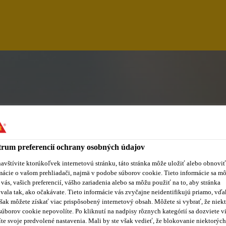
rum preferencií ochrany osobných údajov
avštívite ktorúkoľvek internetovú stránku, táto stránka môže uložiť alebo obnoviť
mácie o vašom prehliadači, najmä v podobe súborov cookie. Tieto informácie sa m
L SISTEMA DE GES
 vás, vašich preferencií, vášho zariadenia alebo sa môžu použiť na to, aby stránka
vala tak, ako očakávate. Tieto informácie vás zvyčajne neidentifikujú priamo, vďa
šak môžete získať viac prispôsobený internetový obsah. Môžete si vybrať, že niekt
súborov cookie nepovolíte. Po kliknutí na nadpisy rôznych kategórií sa dozviete vi
te svoje predvolené nastavenia. Mali by ste však vedieť, že blokovanie niektorých