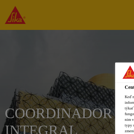
Cent
Keď n
infor
COORDINADOR DE
týkať
fungo
nim v
INTEGRAL
typy 
zmení