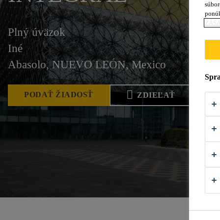
súbor
ponú
ZÁSA
Plný úväzok
Iné
Abasolo, NUEVO LEÓN, Mexico
Spra
PODAŤ ŽIADOSŤ
ZDIEĽAŤ