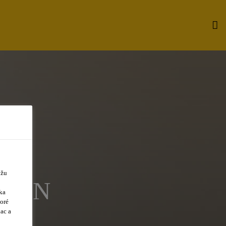
ôžu
TIÓN
ka
oré
ac a