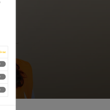
e
ívne