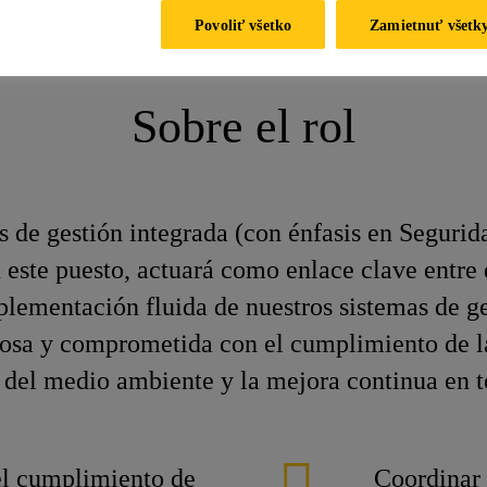
del Sistema de Gestión Integral
Povoliť všetko
Zamietnuť všetk
Sobre el rol
de gestión integrada (con énfasis en Segurida
este puesto, actuará como enlace clave entre
plementación fluida de nuestros sistemas de ge
losa y comprometida con el cumplimiento de la
 del medio ambiente y la mejora continua en t
el cumplimiento de
Coordinar 