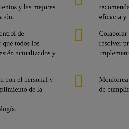
entos y las mejores
recomendac
stión.
eficacia y 
ontrol de
Colaborar 
 que todos los
resolver p
estén actualizados y
implementa
n con el personal y
Monitorea 
plimiento de la
de cumplim
logía.