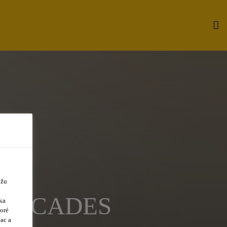
ôžu
-FACADES
ka
oré
ac a