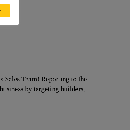
y
es Sales Team! Reporting to the
business by targeting builders,