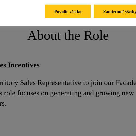
es Representative -Facades
Povoliť všetko
Zamietnuť všetk
About the Role
es Incentives
rritory Sales Representative to join our Facad
s role focuses on generating and growing new 
rs.