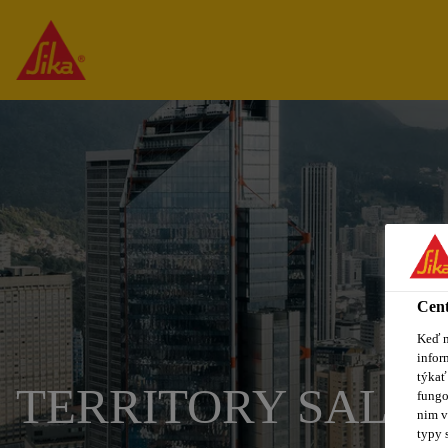
Cent
Keď n
infor
týkať
TERRITORY SALES
fungo
nim v
typy 