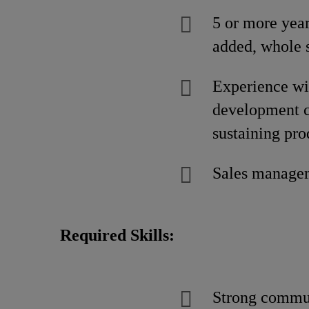
5 or more year
added, whole 
Experience wi
development ch
sustaining pro
Sales managem
Required Skills:
Strong commun