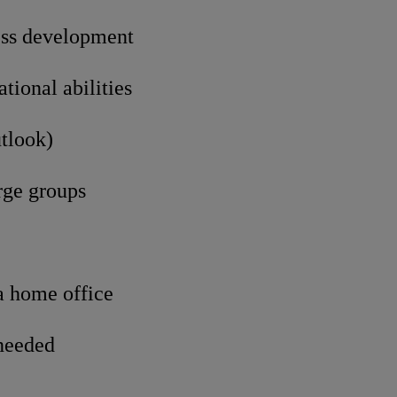
ess development
ional abilities
utlook)
rge groups
a home office
 needed