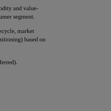
odity and value-
sumer segment.
ecycle, market
sitioning) based on
erred).