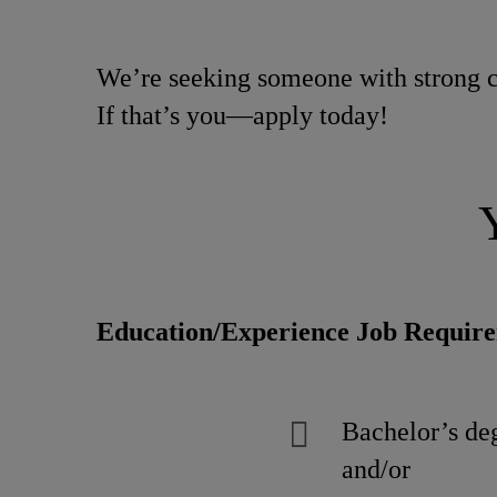
We’re seeking someone with strong c
If that’s you—apply today!
Education/Experience Job Requir
Bachelor’s deg
and/or