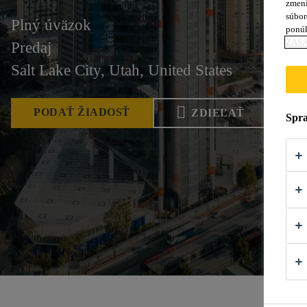
zmení
súbor
Plný úväzok
ponú
ZÁSA
Predaj
Salt Lake City, Utah, United States
PODAŤ ŽIADOSŤ
ZDIEĽAŤ
Spra