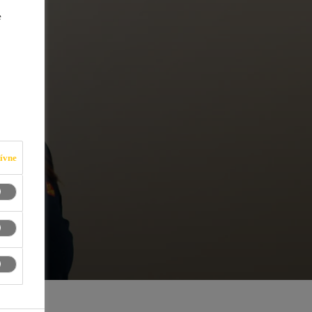
e
ívne