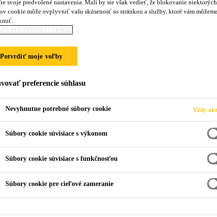
te svoje predvolené nastavenia. Mali by ste však vedieť, že blokovanie niektorých
ov cookie môže ovplyvniť vašu skúsenosť so stránkou a služby, ktoré vám môžem
knuť.
DY POUŽÍVANIA COOKIE
Potvrdiť moje voľby
vovať preferencie súhlasu
Nevyhnutne potrebné súbory cookie
Vždy akt
Súbory cookie súvisiace s výkonom
Súbory cookie súvisiace s funkčnosťou
Súbory cookie pre cieľové zameranie