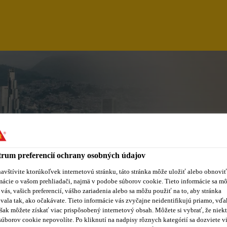
rum preferencií ochrany osobných údajov
avštívite ktorúkoľvek internetovú stránku, táto stránka môže uložiť alebo obnoviť
mácie o vašom prehliadači, najmä v podobe súborov cookie. Tieto informácie sa m
 vás, vašich preferencií, vášho zariadenia alebo sa môžu použiť na to, aby stránka
 REPRESENTATIVE 
vala tak, ako očakávate. Tieto informácie vás zvyčajne neidentifikujú priamo, vďa
šak môžete získať viac prispôsobený internetový obsah. Môžete si vybrať, že niekt
súborov cookie nepovolíte. Po kliknutí na nadpisy rôznych kategórií sa dozviete vi