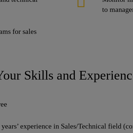
to manage
ams for sales
Your Skills and Experienc
ree
ars’ experience in Sales/Technical field (co