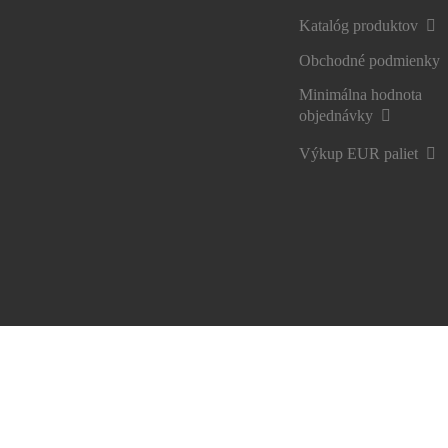
Katalóg produktov
Obchodné podmienky
Minimálna hodnota
objednávky
Výkup EUR paliet
Právne upozornenia
GDPR
Uplatnenie práv na súk
Ochrana údajov obchodného partnera - SIKA MBCC Sl