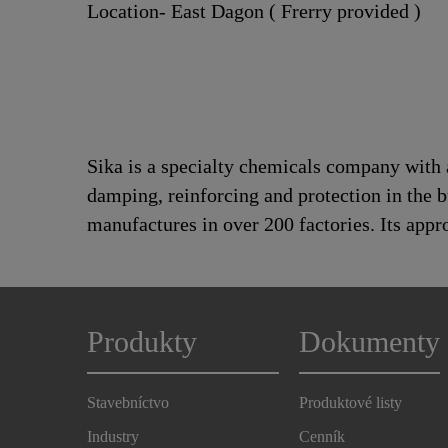
Location- East Dagon ( Frerry provided )
Sika is a specialty chemicals company with 
damping, reinforcing and protection in the b
manufactures in over 200 factories. Its app
Produkty
Dokumenty
Stavebníctvo
Produktové listy
Industry
Cenník