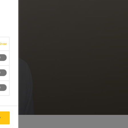
ívne
y