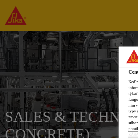
Cent
Keď n
infor
týkať
fungo
nim v
SALES & TECHNIC
typy 
zmení
súbor
CONCRETE)
ponú
ZÁSA