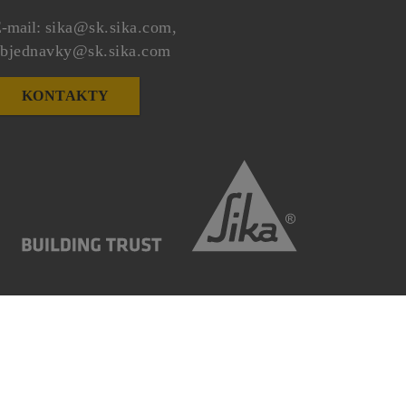
-mail:
sika@sk.sika.com,
bjednavky@sk.sika.com
KONTAKTY
 partnera - Sika Slovensko