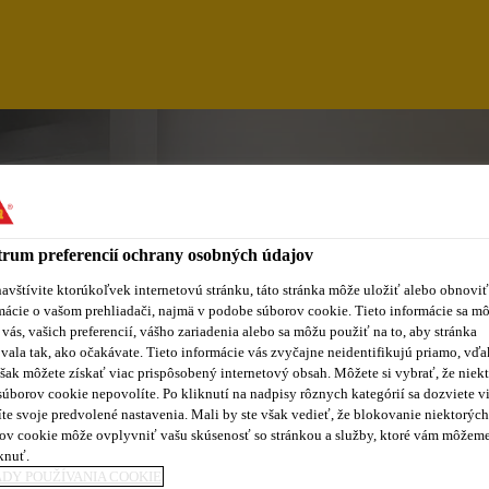
rum preferencií ochrany osobných údajov
avštívite ktorúkoľvek internetovú stránku, táto stránka môže uložiť alebo obnoviť
mácie o vašom prehliadači, najmä v podobe súborov cookie. Tieto informácie sa m
 vás, vašich preferencií, vášho zariadenia alebo sa môžu použiť na to, aby stránka
vala tak, ako očakávate. Tieto informácie vás zvyčajne neidentifikujú priamo, vďa
šak môžete získať viac prispôsobený internetový obsah. Môžete si vybrať, že niekt
AL EXECUTIVE (A
súborov cookie nepovolíte. Po kliknutí na nadpisy rôznych kategórií sa dozviete vi
te svoje predvolené nastavenia. Mali by ste však vedieť, že blokovanie niektorých
ov cookie môže ovplyvniť vašu skúsenosť so stránkou a služby, ktoré vám môžem
knuť.
DY POUŽÍVANIA COOKIE