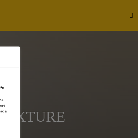
ôžu
ka
oré
DMIXTURE
ac a
e