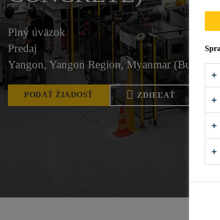
Plný úväzok
Predaj
Spra
Yangon, Yangon Region, Myanmar (Burma)
PODAŤ ŽIADOSŤ
ZDIEĽAŤ