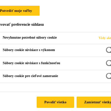
Potvrdiť moje voľby
vovať preferencie súhlasu
Nevyhnutne potrebné súbory cookie
Vždy akt
Súbory cookie súvisiace s výkonom
Súbory cookie súvisiace s funkčnosťou
Súbory cookie pre cieľové zameranie
Povoliť všetko
Zamietnuť všetk