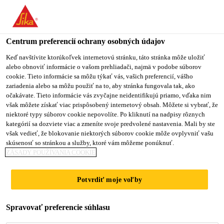
Centrum preferencií ochrany osobných údajov
Keď navštívite ktorúkoľvek internetovú stránku, táto stránka môže uložiť
alebo obnoviť informácie o vašom prehliadači, najmä v podobe súborov
BECARIO SUPPLY
cookie. Tieto informácie sa môžu týkať vás, vašich preferencií, vášho
zariadenia alebo sa môžu použiť na to, aby stránka fungovala tak, ako
očakávate. Tieto informácie vás zvyčajne neidentifikujú priamo, vďaka nim
CHAIN
však môžete získať viac prispôsobený internetový obsah. Môžete si vybrať, že
niektoré typy súborov cookie nepovolíte. Po kliknutí na nadpisy rôznych
kategórií sa dozviete viac a zmeníte svoje predvolené nastavenia. Mali by ste
však vedieť, že blokovanie niektorých súborov cookie môže ovplyvniť vašu
Plný úväzok
skúsenosť so stránkou a služby, ktoré vám môžeme ponúknuť.
ZÁSADY POUŽÍVANIA COOKIE
Výroba
Tlalnepantla de Baz, State of Mexico,
Potvrdiť moje voľby
Mexico
Spravovať preferencie súhlasu
PODAŤ ŽIADOSŤ
ZDIEĽAŤ