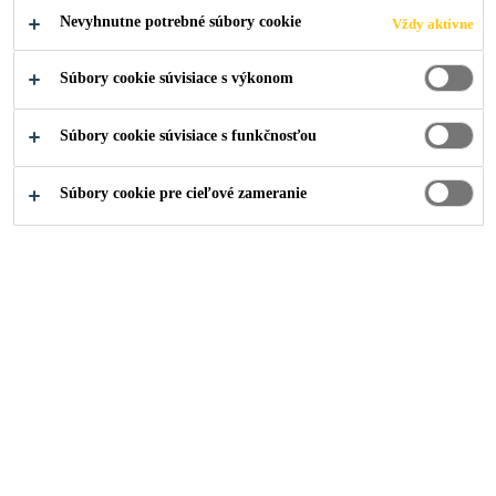
Nevyhnutne potrebné súbory cookie
Vždy aktívne
PODAŤ ŽIADOSŤ
ZDIEĽAŤ
Súbory cookie súvisiace s výkonom
Súbory cookie súvisiace s funkčnosťou
Súbory cookie pre cieľové zameranie
Kariéra
...
Auszubildender (m/w/d) Produktionsfachkra