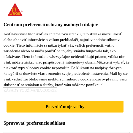
Centrum preferencií ochrany osobných údajov
Keď navštívite ktorúkoľvek internetovú stránku, táto stránka môže uložiť
alebo obnoviť informácie o vašom prehliadači, najmä v podobe súborov
AUSZUBILDENDER
cookie. Tieto informácie sa môžu týkať vás, vašich preferencií, vášho
zariadenia alebo sa môžu použiť na to, aby stránka fungovala tak, ako
očakávate. Tieto informácie vás zvyčajne neidentifikujú priamo, vďaka nim
(M/W/D)
však môžete získať viac prispôsobený internetový obsah. Môžete si vybrať, že
niektoré typy súborov cookie nepovolíte. Po kliknutí na nadpisy rôznych
PRODUKTIONSFACHK
kategórií sa dozviete viac a zmeníte svoje predvolené nastavenia. Mali by ste
však vedieť, že blokovanie niektorých súborov cookie môže ovplyvniť vašu
RAFT CHEMIE
skúsenosť so stránkou a služby, ktoré vám môžeme ponúknuť.
ZÁSADY POUŽÍVANIA COOKIE
Potvrdiť moje voľby
Plný úväzok
Vzdelávanie
Spravovať preferencie súhlasu
Stuttgart, Baden-Württemberg, Germany