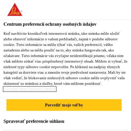
Centrum preferencií ochrany osobných údajov
Keď navštívite ktorúkoľvek internetovú stránku, táto stránka môže uložiť
alebo obnoviť informácie o vašom prehliadači, najmä v podobe súborov
LOGISTICS
cookie. Tieto informácie sa môžu týkať vás, vašich preferencií, vášho
zariadenia alebo sa môžu použiť na to, aby stránka fungovala tak, ako
očakávate. Tieto informácie vás zvyčajne neidentifikujú priamo, vďaka nim
ADMINISTRATOR/CO-
však môžete získať viac prispôsobený internetový obsah. Môžete si vybrať, že
niektoré typy súborov cookie nepovolíte. Po kliknutí na nadpisy rôznych
ORDINATER
kategórií sa dozviete viac a zmeníte svoje predvolené nastavenia. Mali by ste
však vedieť, že blokovanie niektorých súborov cookie môže ovplyvniť vašu
skúsenosť so stránkou a služby, ktoré vám môžeme ponúknuť.
ZÁSADY POUŽÍVANIA COOKIE
Plný úväzok
Administratíva
Potvrdiť moje voľby
Singapore, Singapore
Spravovať preferencie súhlasu