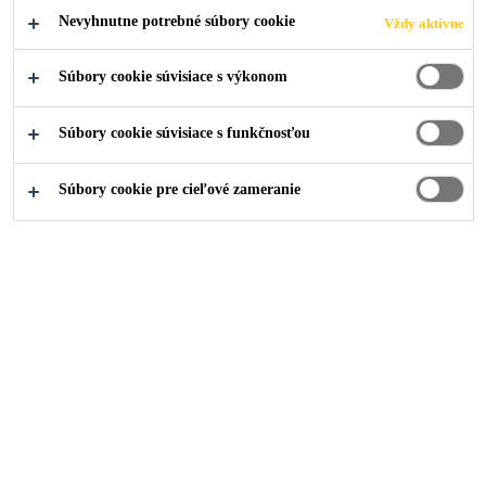
PODAŤ ŽIADOSŤ
ZDIEĽAŤ
Nevyhnutne potrebné súbory cookie
Vždy aktívne
Súbory cookie súvisiace s výkonom
Súbory cookie súvisiace s funkčnosťou
Súbory cookie pre cieľové zameranie
Kariéra
...
Logistics Administrator/Co-ordinater