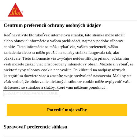
Centrum preferencií ochrany osobných údajov
Keď navštívite ktorúkoľvek internetovú stránku, táto stránka môže uložiť
alebo obnoviť informácie o vašom prehliadači, najmä v podobe súborov
INDIRECT
cookie. Tieto informácie sa môžu týkať vás, vašich preferencií, vášho
zariadenia alebo sa môžu použiť na to, aby stránka fungovala tak, ako
očakávate. Tieto informácie vás zvyčajne neidentifikujú priamo, vďaka nim
PURCHASING
však môžete získať viac prispôsobený internetový obsah. Môžete si vybrať, že
niektoré typy súborov cookie nepovolíte. Po kliknutí na nadpisy rôznych
ASSISTANT
kategórií sa dozviete viac a zmeníte svoje predvolené nastavenia. Mali by ste
však vedieť, že blokovanie niektorých súborov cookie môže ovplyvniť vašu
skúsenosť so stránkou a služby, ktoré vám môžeme ponúknuť.
ZÁSADY POUŽÍVANIA COOKIE
Plný úväzok
Nákup
Potvrdiť moje voľby
Osasco, State of São Paulo, Brazil
Spravovať preferencie súhlasu