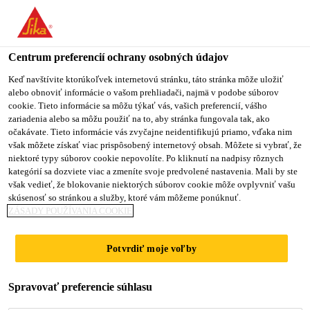
Centrum preferencií ochrany osobných údajov
Keď navštívite ktorúkoľvek internetovú stránku, táto stránka môže uložiť
alebo obnoviť informácie o vašom prehliadači, najmä v podobe súborov
KEY ACCOUNT
cookie. Tieto informácie sa môžu týkať vás, vašich preferencií, vášho
zariadenia alebo sa môžu použiť na to, aby stránka fungovala tak, ako
očakávate. Tieto informácie vás zvyčajne neidentifikujú priamo, vďaka nim
EXECUTIVE
však môžete získať viac prispôsobený internetový obsah. Môžete si vybrať, že
niektoré typy súborov cookie nepovolíte. Po kliknutí na nadpisy rôznych
kategórií sa dozviete viac a zmeníte svoje predvolené nastavenia. Mali by ste
však vedieť, že blokovanie niektorých súborov cookie môže ovplyvniť vašu
Plný úväzok
skúsenosť so stránkou a služby, ktoré vám môžeme ponúknuť.
ZÁSADY POUŽÍVANIA COOKIE
Výroba
Bangkok, Bangkok, Thailand
Potvrdiť moje voľby
PODAŤ ŽIADOSŤ
ZDIEĽAŤ
Spravovať preferencie súhlasu