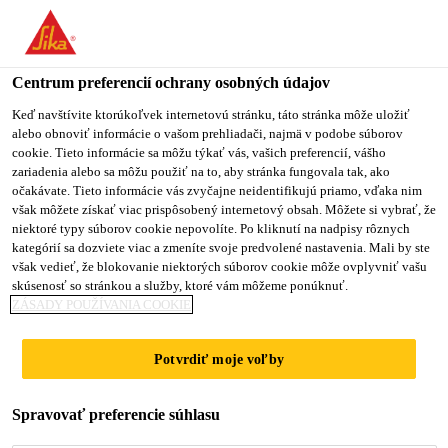
Centrum preferencií ochrany osobných údajov
Keď navštívite ktorúkoľvek internetovú stránku, táto stránka môže uložiť
alebo obnoviť informácie o vašom prehliadači, najmä v podobe súborov
QHSE ENGINEER
cookie. Tieto informácie sa môžu týkať vás, vašich preferencií, vášho
zariadenia alebo sa môžu použiť na to, aby stránka fungovala tak, ako
očakávate. Tieto informácie vás zvyčajne neidentifikujú priamo, vďaka nim
však môžete získať viac prispôsobený internetový obsah. Môžete si vybrať, že
niektoré typy súborov cookie nepovolíte. Po kliknutí na nadpisy rôznych
Plný úväzok
kategórií sa dozviete viac a zmeníte svoje predvolené nastavenia. Mali by ste
Výroba
však vedieť, že blokovanie niektorých súborov cookie môže ovplyvniť vašu
skúsenosť so stránkou a služby, ktoré vám môžeme ponúknuť.
Badr City, Cairo Governorate, Egypt
ZÁSADY POUŽÍVANIA COOKIE
Potvrdiť moje voľby
PODAŤ ŽIADOSŤ
ZDIEĽAŤ
Spravovať preferencie súhlasu