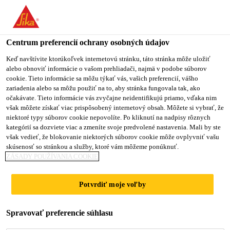
Centrum preferencií ochrany osobných údajov
Keď navštívite ktorúkoľvek internetovú stránku, táto stránka môže uložiť
alebo obnoviť informácie o vašom prehliadači, najmä v podobe súborov
MARKETING
cookie. Tieto informácie sa môžu týkať vás, vašich preferencií, vášho
zariadenia alebo sa môžu použiť na to, aby stránka fungovala tak, ako
očakávate. Tieto informácie vás zvyčajne neidentifikujú priamo, vďaka nim
MANAGER
však môžete získať viac prispôsobený internetový obsah. Môžete si vybrať, že
niektoré typy súborov cookie nepovolíte. Po kliknutí na nadpisy rôznych
kategórií sa dozviete viac a zmeníte svoje predvolené nastavenia. Mali by ste
však vedieť, že blokovanie niektorých súborov cookie môže ovplyvniť vašu
Plný úväzok
skúsenosť so stránkou a služby, ktoré vám môžeme ponúknuť.
ZÁSADY POUŽÍVANIA COOKIE
Marketing
Chakan, Maharashtra, India
Potvrdiť moje voľby
PODAŤ ŽIADOSŤ
ZDIEĽAŤ
Spravovať preferencie súhlasu