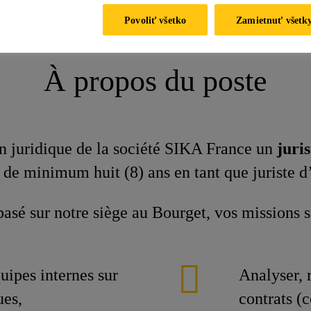
ENIOR H/F DROIT DES AFFAIRES
Povoliť všetko
Zamietnuť všetk
À propos du poste
on juridique de la société SIKA France un
juris
 de minimum huit (8) ans en tant que juriste d
 basé sur notre siège au Bourget, vos missions 
uipes internes sur
Analyser, 
ues,
contrats (c