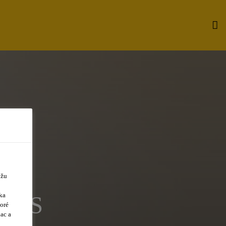
ôžu
ka
IRES
oré
ac a