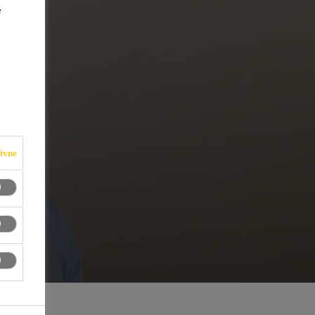
e
ívne