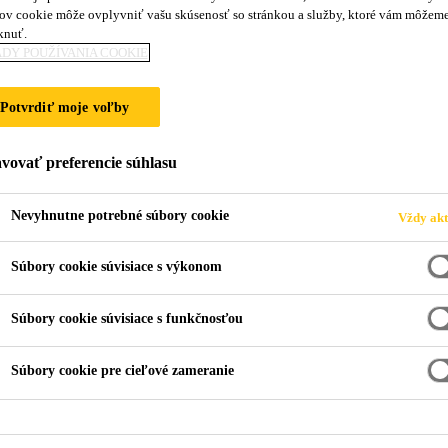
ov cookie môže ovplyvniť vašu skúsenosť so stránkou a služby, ktoré vám môžem
knuť.
DY POUŽÍVANIA COOKIE
Potvrdiť moje voľby
vovať preferencie súhlasu
Nevyhnutne potrebné súbory cookie
Vždy akt
Súbory cookie súvisiace s výkonom
Súbory cookie súvisiace s funkčnosťou
Súbory cookie pre cieľové zameranie