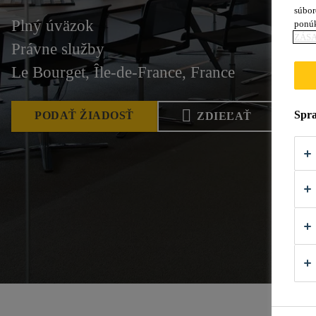
súbor
Plný úväzok
ponú
ZÁSA
Právne služby
Le Bourget, Île-de-France, France
Spra
PODAŤ ŽIADOSŤ
ZDIEĽAŤ