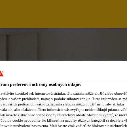
rum preferencií ochrany osobných údajov
avštívite ktorúkoľvek internetovú stránku, táto stránka môže uložiť alebo obnoviť
mácie o vašom prehliadači, najmä v podobe súborov cookie. Tieto informácie sa m
 vás, vašich preferencií, vášho zariadenia alebo sa môžu použiť na to, aby stránka
vala tak, ako očakávate. Tieto informácie vás zvyčajne neidentifikujú priamo, vďa
/F DROIT DES AFFA
šak môžete získať viac prispôsobený internetový obsah. Môžete si vybrať, že niekt
súborov cookie nepovolíte. Po kliknutí na nadpisy rôznych kategórií sa dozviete vi
te svoje predvolené nastavenia. Mali by ste však vedieť, že blokovanie niektorých